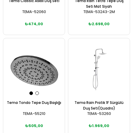
Tema Classic Askılı Duş Seti
Tema Rain Tetra Tepe Duş
Seti Mat Siyah
TEMA-52060
TEMA-53243-2M
₺474,00
₺2.698,00
Sepete Ekle
Sepete Ekle
Tema Tondo Tepe Duş Başlığı
Tema Rain Pratik 1F Sürgülü
Duş Seti(Quadro)
TEMA-55210
TEMA-53260
₺505,00
₺1.969,00