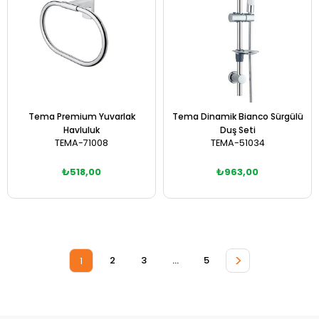
Tema Premium Yuvarlak
Tema Dinamik Bianco Sürgülü
Havluluk
Duş Seti
TEMA-71008
TEMA-51034
₺518,00
₺963,00
Sepete Ekle
Sepete Ekle
>
2
3
...
5
1