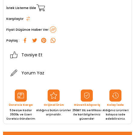
İstek Listeme Ekle
Karşılaştır
Fiyat Düşünce Haber Ver
Paylaş :
Tavsiye Et
Yorum Yaz
Ücretsiz Kargo
Orijinal Ürün
Güvenli Alışveriş
Kolay İade
5 Desiye Kadar
Aldığınız bütün ürünler
256BIT SSL sertifikası
Aldığınız ürünleri
3500₺ ve Üzeri
orijinaldir.
ile kart bilgileriniz
kolayca iade
Ücretsiz Gönderim
güvende!
edebilirsiniz.