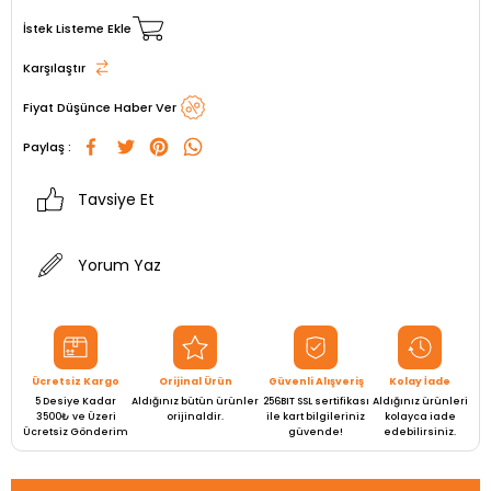
İstek Listeme Ekle
Karşılaştır
Fiyat Düşünce Haber Ver
Paylaş :
Tavsiye Et
Yorum Yaz
Ücretsiz Kargo
Orijinal Ürün
Güvenli Alışveriş
Kolay İade
5 Desiye Kadar
Aldığınız bütün ürünler
256BIT SSL sertifikası
Aldığınız ürünleri
3500₺ ve Üzeri
orijinaldir.
ile kart bilgileriniz
kolayca iade
Ücretsiz Gönderim
güvende!
edebilirsiniz.