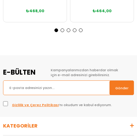
₺468,00
₺464,00
Sepete Ekle
Sepete Ekle
E-BÜLTEN
Kampanyalarımızdan haberdar olmak
için e-mail adresinizi girebilirsiniz.
Gönder
Gizlilik ve Çerez Politikası
’nı okudum ve kabul ediyorum.
KATEGORİLER