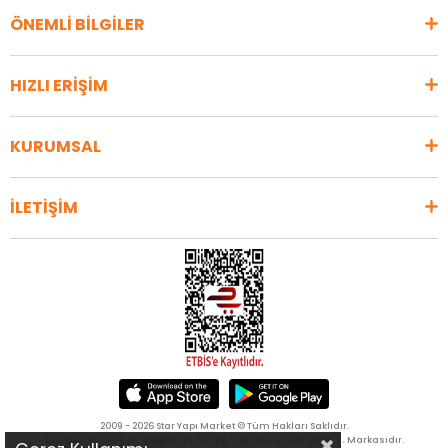
ÖNEMLİ BİLGİLER
HIZLI ERİŞİM
KURUMSAL
İLETİŞİM
2009 - 2026 Star Yapı Market © Tüm Hakları Saklıdır.
Star Yapı Market, bir
Çağlayan Ahşap Yapı Aksesuarları A.Ş.
Markasıdır.