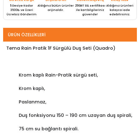
Ücretsiz Kargo
Orijinal Ürün
Güvenli Alışveriş
Kolay İade
5 Desiye Kadar
Aldığınız bütün ürünler
256BIT SSL sertifikası
Aldığınız ürünleri
3500₺ ve Üzeri
orijinaldir.
ile kart bilgileriniz
kolayca iade
Ücretsiz Gönderim
güvende!
edebilirsiniz.
ÜRÜN ÖZELLIKLERI
Tema Rain Pratik 1F Sürgülü Duş Seti (Quadro)
Krom kaplı Rain-Pratik sürgü seti,
Krom kaplı,
Paslanmaz,
Duş fonksiyonu 150 – 190 cm uzayan duş spirali,
75 cm su bağlantı spirali.