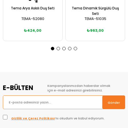
Tema Arya Askılı Duş Seti
Tema Dinamik Sürgülü Duş
Seti
TEMA-52080
TEMA-51035
₺424,00
₺963,00
Sepete Ekle
Sepete Ekle
E-BÜLTEN
Kampanyalarımızdan haberdar olmak
için e-mail adresinizi girebilirsiniz.
Gönder
Gizlilik ve Çerez Politikası
’nı okudum ve kabul ediyorum.