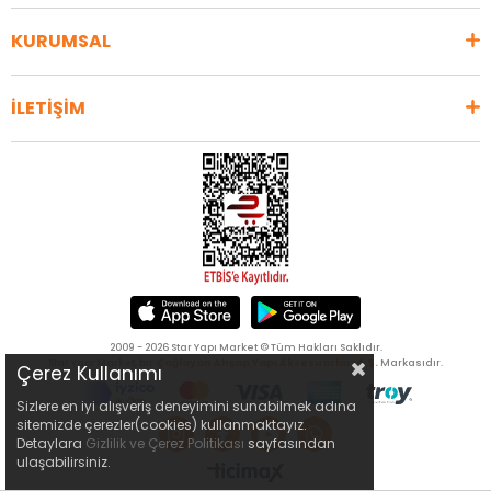
KURUMSAL
İLETİŞİM
2009 - 2026 Star Yapı Market © Tüm Hakları Saklıdır.
Star Yapı Market, bir
Çağlayan Ahşap Yapı Aksesuarları A.Ş.
Markasıdır.
Çerez Kullanımı
Sizlere en iyi alışveriş deneyimini sunabilmek adına
sitemizde çerezler(cookies) kullanmaktayız.
Detaylara
Gizlilik ve Çerez Politikası
sayfasından
ulaşabilirsiniz.