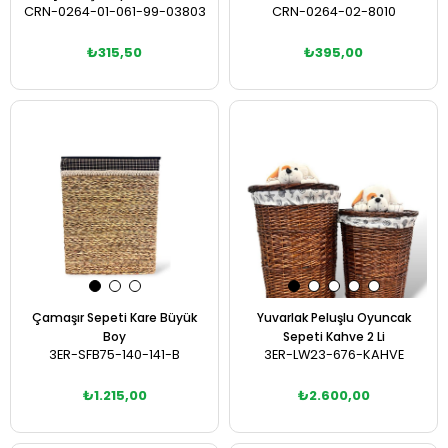
CRN-0264-01-061-99-03803
CRN-0264-02-8010
₺315,50
₺395,00
Sepete Ekle
Sepete Ekle
Çamaşır Sepeti Kare Büyük
Yuvarlak Peluşlu Oyuncak
Boy
Sepeti Kahve 2 Li
3ER-SFB75-140-141-B
3ER-LW23-676-KAHVE
₺1.215,00
₺2.600,00