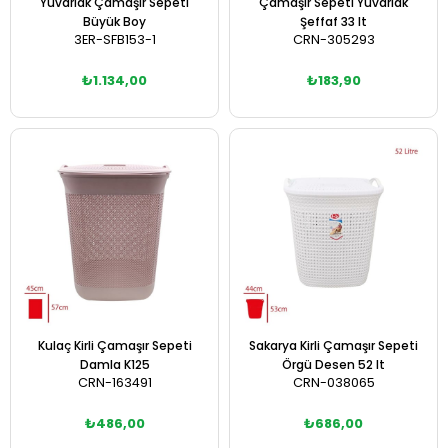
Yuvarlak Çamaşır Sepeti
Çamaşır Sepeti Yuvarlak
Büyük Boy
Şeffaf 33 lt
3ER-SFB153-1
CRN-305293
₺1.134,00
₺183,90
Sepete Ekle
Sepete Ekle
Kulaç Kirli Çamaşır Sepeti
Sakarya Kirli Çamaşır Sepeti
Damla K125
Örgü Desen 52 lt
CRN-163491
CRN-038065
₺486,00
₺686,00