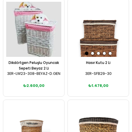
Sepete Ekle
Sepete Ekle
Dikdörtgen Peluşlu Oyuncak
Hasır Kutu 2 Li
Sepeti Beyaz 2 Li
3ER-LW23-308-BEYAZ-D.GEN
3ER-SFB29-30
₺2.600,00
₺1.478,00
Sepete Ekle
Sepete Ekle