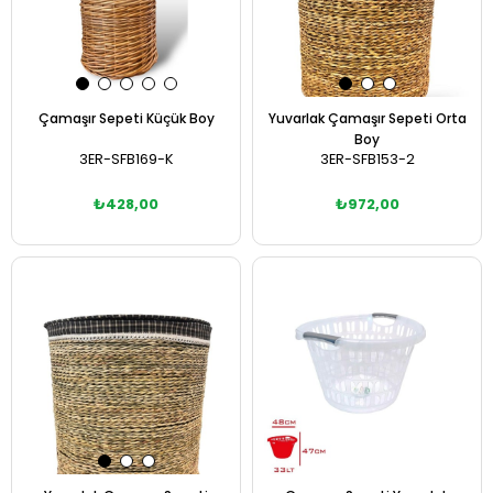
Çamaşır Sepeti Küçük Boy
Yuvarlak Çamaşır Sepeti Orta
Boy
3ER-SFB169-K
3ER-SFB153-2
₺428,00
₺972,00
Sepete Ekle
Sepete Ekle