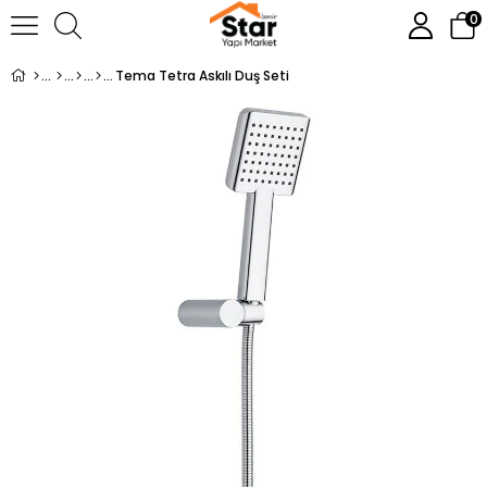
0
Tema Tetra Askılı Duş Seti