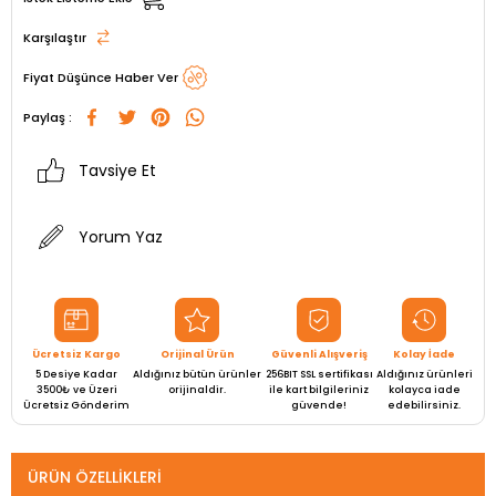
Karşılaştır
Fiyat Düşünce Haber Ver
Paylaş :
Tavsiye Et
Yorum Yaz
Ücretsiz Kargo
Orijinal Ürün
Güvenli Alışveriş
Kolay İade
5 Desiye Kadar
Aldığınız bütün ürünler
256BIT SSL sertifikası
Aldığınız ürünleri
3500₺ ve Üzeri
orijinaldir.
ile kart bilgileriniz
kolayca iade
Ücretsiz Gönderim
güvende!
edebilirsiniz.
ÜRÜN ÖZELLIKLERI