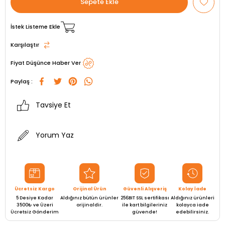
İstek Listeme Ekle
Karşılaştır
Fiyat Düşünce Haber Ver
Paylaş :
Tavsiye Et
Yorum Yaz
Ücretsiz Kargo
Orijinal Ürün
Güvenli Alışveriş
Kolay İade
5 Desiye Kadar
Aldığınız bütün ürünler
256BIT SSL sertifikası
Aldığınız ürünleri
3500₺ ve Üzeri
orijinaldir.
ile kart bilgileriniz
kolayca iade
Ücretsiz Gönderim
güvende!
edebilirsiniz.