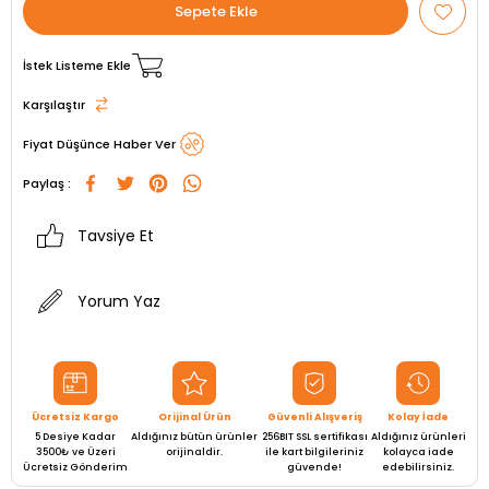
İstek Listeme Ekle
Karşılaştır
Fiyat Düşünce Haber Ver
Paylaş :
Tavsiye Et
Yorum Yaz
Ücretsiz Kargo
Orijinal Ürün
Güvenli Alışveriş
Kolay İade
5 Desiye Kadar
Aldığınız bütün ürünler
256BIT SSL sertifikası
Aldığınız ürünleri
3500₺ ve Üzeri
orijinaldir.
ile kart bilgileriniz
kolayca iade
Ücretsiz Gönderim
güvende!
edebilirsiniz.