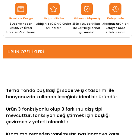
Ücretsiz Kargo
Orijinal Ürün
Güvenli Alışveriş
Kolay İade
5 Desiye Kadar
Aldığınız bütün ürünler
256BIT SSL sertifikası
Aldığınız ürünleri
3500₺ ve Üzeri
orijinaldir.
ile kart bilgileriniz
kolayca iade
Ücretsiz Gönderim
güvende!
edebilirsiniz.
ÜRÜN ÖZELLIKLERI
Tema Tondo Duş Başlığı sade ve şık tasarımı ile
banyonuzda kullanabileceğiniz ideal bir üründür.
Ürün 3 fonksiyonlu olup 3 farklı su akış tipi
mevcuttur, fonksiyon değiştirmek için başlığı
çevirmeniz yeterli olacaktır.
Krom malzemeden yapılmıştır, paslanmaya karşı