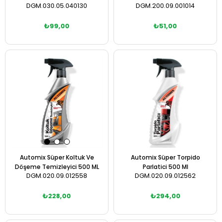
DGM.030.05.040130
DGM.200.09.001014
₺99,00
₺51,00
Sepete Ekle
Sepete Ekle
Automix Süper Koltuk Ve
Automix Süper Torpido
Döşeme Temizleyici 500 ML
Parlatici 500 Ml
DGM.020.09.012558
DGM.020.09.012562
₺228,00
₺294,00