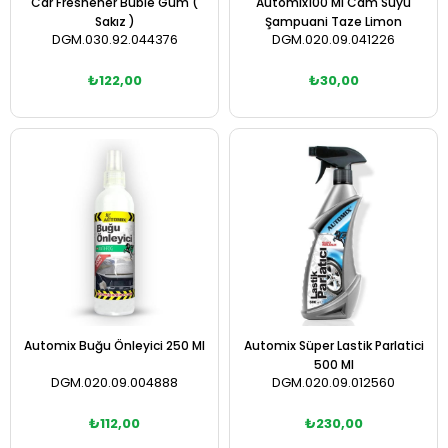
Car Freshener Buble Gum (
Automix100 Ml Cam Suyu
Sakız )
Şampuani Taze Limon
DGM.030.92.044376
DGM.020.09.041226
₺122,00
₺30,00
Sepete Ekle
Sepete Ekle
Automix Buğu Önleyici 250 Ml
Automix Süper Lastik Parlatici
500 Ml
DGM.020.09.004888
DGM.020.09.012560
₺112,00
₺230,00