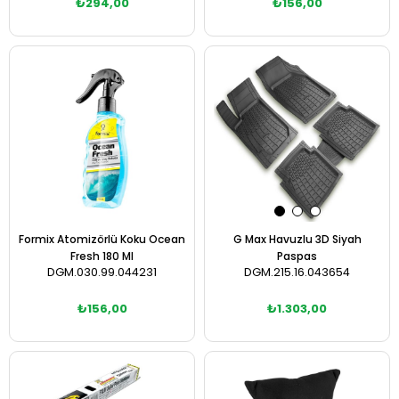
₺294,00
₺156,00
Sepete Ekle
Sepete Ekle
Formix Atomizörlü Koku Ocean
G Max Havuzlu 3D Siyah
Fresh 180 Ml
Paspas
DGM.030.99.044231
DGM.215.16.043654
₺156,00
₺1.303,00
Sepete Ekle
Sepete Ekle