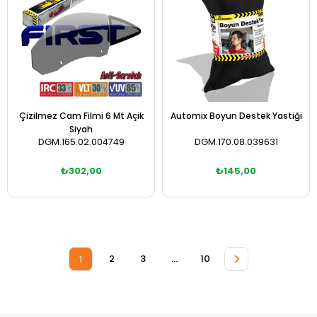
Çizilmez Cam Filmi 6 Mt Açik
Automix Boyun Destek Yastiği
Siyah
DGM.165.02.004749
DGM.170.08.039631
₺302,00
₺145,00
Sepete Ekle
Sepete Ekle
>
2
3
...
10
1