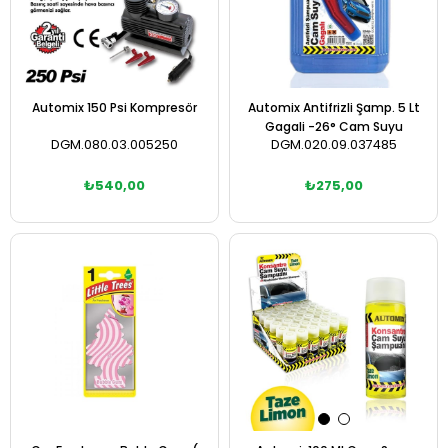
Automix 150 Psi Kompresör
Automix Antifrizli Şamp. 5 Lt
Gagali -26° Cam Suyu
DGM.080.03.005250
DGM.020.09.037485
₺540,00
₺275,00
Sepete Ekle
Sepete Ekle