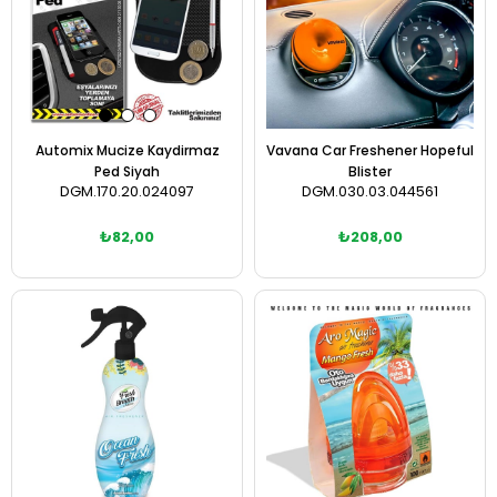
Automix Mucize Kaydirmaz
Vavana Car Freshener Hopeful
Ped Siyah
Blister
DGM.170.20.024097
DGM.030.03.044561
₺82,00
₺208,00
Sepete Ekle
Sepete Ekle