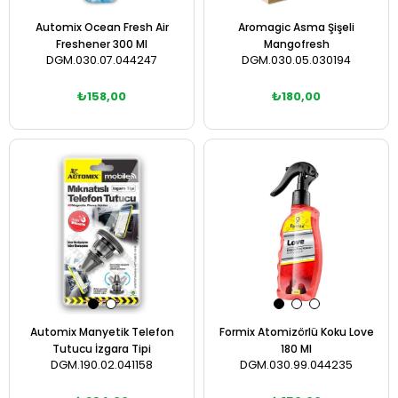
Automix Ocean Fresh Air
Aromagic Asma Şişeli
Freshener 300 Ml
Mangofresh
DGM.030.07.044247
DGM.030.05.030194
₺158,00
₺180,00
Sepete Ekle
Sepete Ekle
Automix Manyetik Telefon
Formix Atomizörlü Koku Love
Tutucu İzgara Tipi
180 Ml
DGM.190.02.041158
DGM.030.99.044235