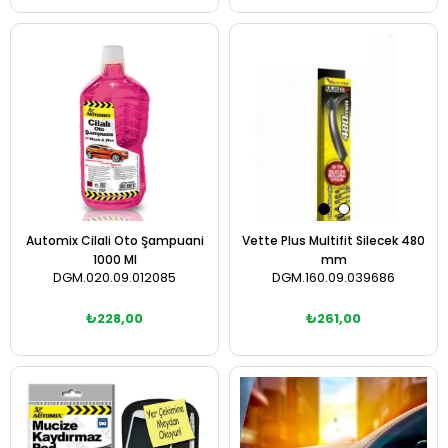
Sepete Ekle
Sepete Ekle
Automix Cilali Oto Şampuani
Vette Plus Multifit Silecek 480
1000 Ml
mm
DGM.020.09.012085
DGM.160.09.039686
₺228,00
₺261,00
Sepete Ekle
Sepete Ekle