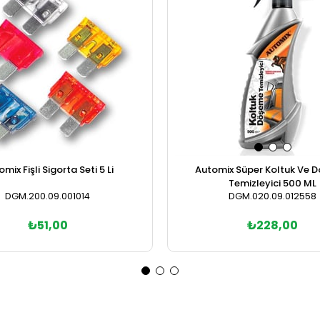
mix Fişli Sigorta Seti 5 Li
Automix Süper Koltuk Ve 
Temizleyici 500 ML
DGM.200.09.001014
DGM.020.09.012558
₺51,00
₺228,00
Sepete Ekle
Sepete Ekle