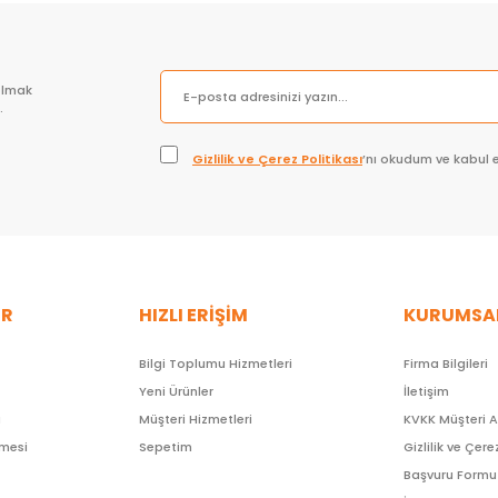
olmak
.
Gizlilik ve Çerez Politikası
’nı okudum ve kabul 
ER
HIZLI ERİŞİM
KURUMSA
Bilgi Toplumu Hizmetleri
Firma Bilgileri
Yeni Ürünler
İletişim
ı
Müşteri Hizmetleri
KVKK Müşteri 
şmesi
Sepetim
Gizlilik ve Çere
Başvuru Formu