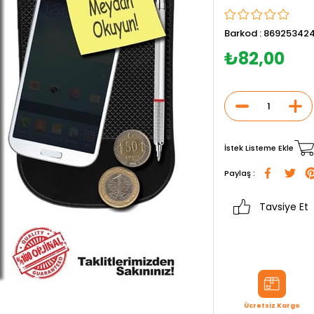
Barkod
:
869253424
₺82,00
İstek Listeme Ekle
Paylaş :
Tavsiye Et
Ücretsiz Kargo