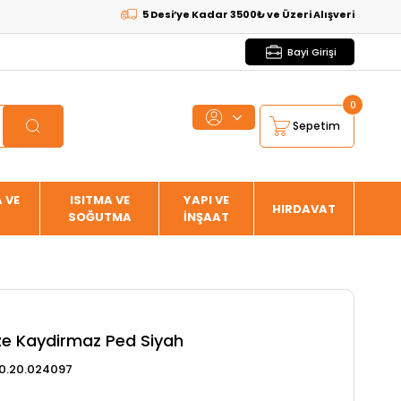
5 Desi’ye Kadar 3500₺ ve Üzeri Alışverişlerde
KARGO BE
Bayi Girişi
0
Sepetim
 VE
ISITMA VE
YAPI VE
HIRDAVAT
SOĞUTMA
İNŞAAT
e Kaydirmaz Ped Siyah
0.20.024097