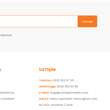
Gönder
ediyorum.
L
İLETİŞİM
Telefon:
0232 252 57 25
Whatsapp:
0530 353 53 95
Aydınlatma
E-Mail:
bilgi@staryapimarket.com
z Politikası
Adres:
Dokuz Eylül Mah. Hava Eğitim Yolu
No:12/C Gaziemir / İzmir