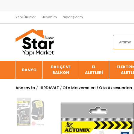
Yeni Ürünler
Hesabım
Siparişlerim
BAHÇE VE
EL
ELEKTRİK
BANYO
BALKON
ALETLERİ
ALETL
Anasayfa
HIRDAVAT
Oto Malzemeleri
Oto Aksesuarları