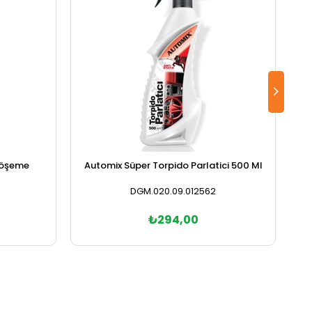
Döşeme
Automix Süper Torpido Parlatici 500 Ml
DGM.020.09.012562
₺294,00
Sepete Ekle