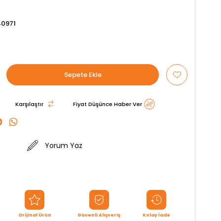
0971
Karşılaştır
Fiyat Düşünce Haber Ver
Yorum Yaz
Orijinal Ürün
Güvenli Alışveriş
Kolay İade