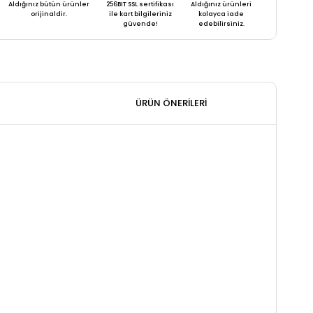
Aldığınız bütün ürünler
256BIT SSL sertifikası
Aldığınız ürünleri
orijinaldir.
ile kart bilgileriniz
kolayca iade
güvende!
edebilirsiniz.
ÜRÜN ÖNERILERI