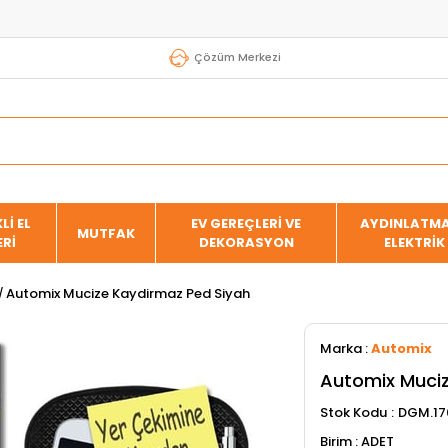
Çözüm Merkezi
Lİ EL
EV GEREÇLERİ VE
AYDINLATMA
MUTFAK
ERİ
DEKORASYON
ELEKTRİK
Automix Mucize Kaydirmaz Ped Siyah
Marka
:
Automix
Automix Muciz
Stok Kodu
DGM.17
ADET