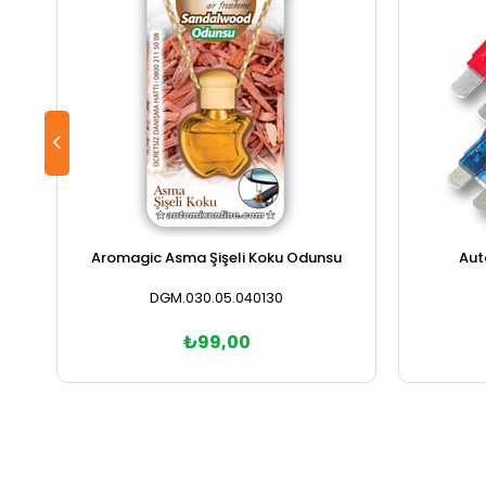
Aromagic Asma Şişeli Koku Odunsu
Auto
DGM.030.05.040130
₺99,00
Sepete Ekle