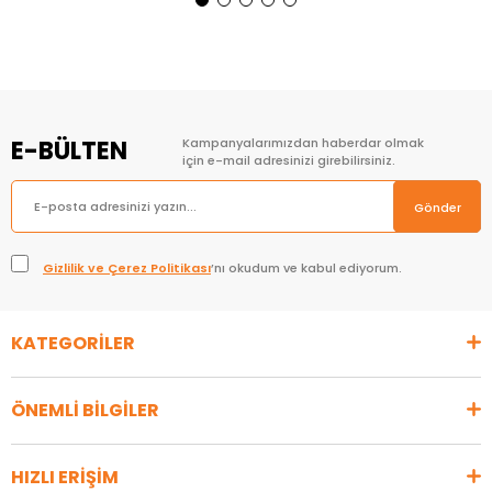
Sepete Ekle
Sepete Ekle
E-BÜLTEN
Kampanyalarımızdan haberdar olmak
için e-mail adresinizi girebilirsiniz.
Gönder
Gizlilik ve Çerez Politikası
’nı okudum ve kabul ediyorum.
KATEGORİLER
ÖNEMLİ BİLGİLER
HIZLI ERİŞİM