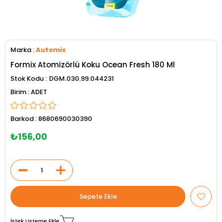
Marka
:
Automix
Formix Atomizörlü Koku Ocean Fresh 180 Ml
Stok Kodu
DGM.030.99.044231
ADET
Barkod
:
8680690030390
₺156,00
İstek Listeme Ekle