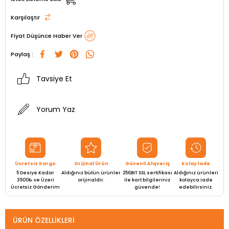
Karşılaştır
Fiyat Düşünce Haber Ver
Paylaş :
Tavsiye Et
Yorum Yaz
Ücretsiz Kargo
Orijinal Ürün
Güvenli Alışveriş
Kolay İade
5 Desiye Kadar
Aldığınız bütün ürünler
256BIT SSL sertifikası
Aldığınız ürünleri
3500₺ ve Üzeri
orijinaldir.
ile kart bilgileriniz
kolayca iade
Ücretsiz Gönderim
güvende!
edebilirsiniz.
ÜRÜN ÖZELLIKLERI