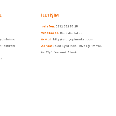
L
İLETİŞİM
Telefon:
0232 252 57 25
Whatsapp:
0530 353 53 95
Aydınlatma
E-Mail:
bilgi@staryapimarket.com
z Politikası
Adres:
Dokuz Eylül Mah. Hava Eğitim Yolu
No:12/C Gaziemir / İzmir
rı