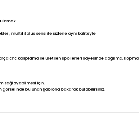
gulamak.
leri, multifitplus serisi ile sizlerle aynı kaliteyle
parça cnc kalıplama ile üretilen spoilerleri sayesinde dağılma, kopma, 
m sağlayabilmesi için.
n görselinde bulunan şablona bakarak bulabilirsiniz.