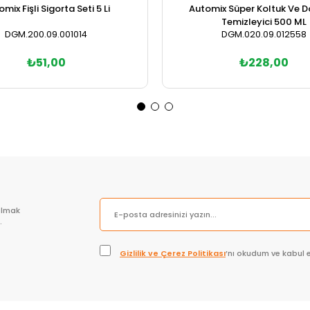
mix Fişli Sigorta Seti 5 Li
Automix Süper Koltuk Ve 
Temizleyici 500 ML
DGM.200.09.001014
DGM.020.09.012558
₺51,00
₺228,00
Sepete Ekle
Sepete Ekle
olmak
.
Gizlilik ve Çerez Politikası
’nı okudum ve kabul 