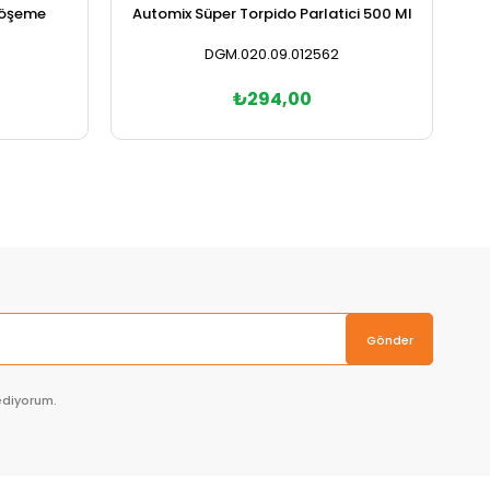
Döşeme
Automix Süper Torpido Parlatici 500 Ml
DGM.020.09.012562
₺294,00
Sepete Ekle
Gönder
ediyorum.