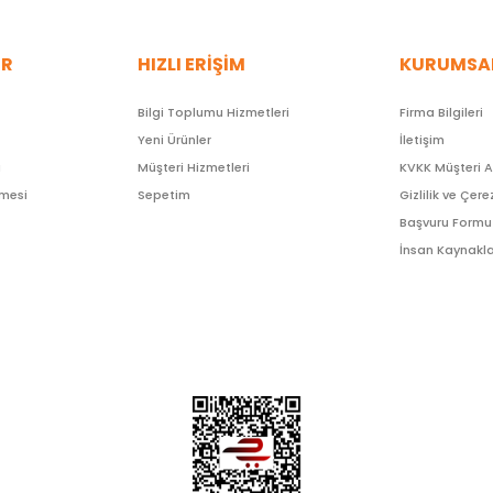
ER
HIZLI ERİŞİM
KURUMSA
Bilgi Toplumu Hizmetleri
Firma Bilgileri
Yeni Ürünler
İletişim
ı
Müşteri Hizmetleri
KVKK Müşteri 
şmesi
Sepetim
Gizlilik ve Çere
Başvuru Formu
İnsan Kaynakla