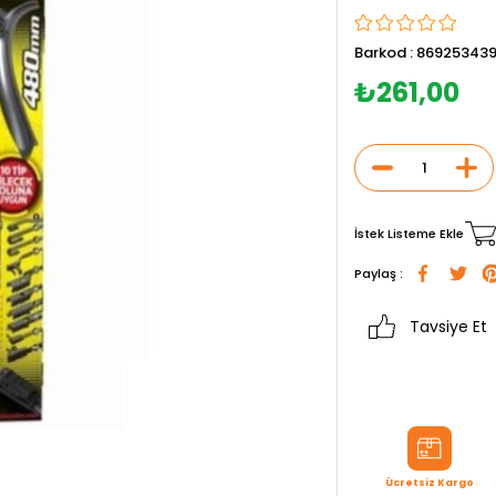
Barkod
:
86925343
₺261,00
İstek Listeme Ekle
Paylaş :
Tavsiye Et
Ücretsiz Kargo