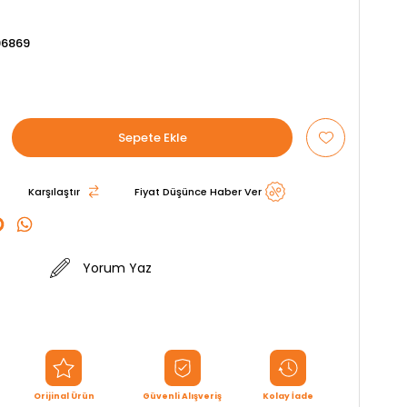
96869
Karşılaştır
Fiyat Düşünce Haber Ver
Yorum Yaz
Orijinal Ürün
Güvenli Alışveriş
Kolay İade