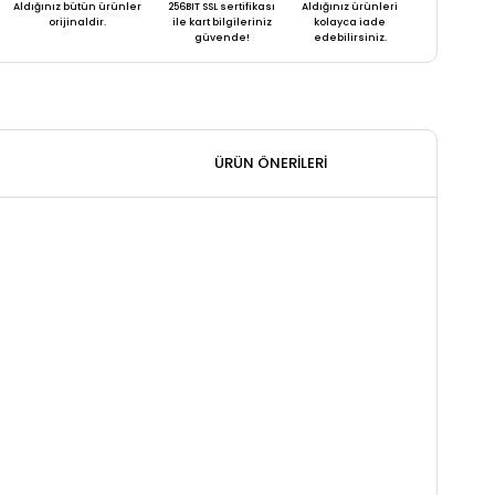
Aldığınız bütün ürünler
256BIT SSL sertifikası
Aldığınız ürünleri
orijinaldir.
ile kart bilgileriniz
kolayca iade
güvende!
edebilirsiniz.
ÜRÜN ÖNERILERI