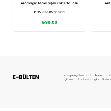
Aromagic Asma Şişeli Koku Odunsu
Auto
DGM.030.05.040130
₺99,00
Sepete Ekle
E-BÜLTEN
Kampanyalarımızdan haberdar 
için e-mail adresinizi girebilirsiniz