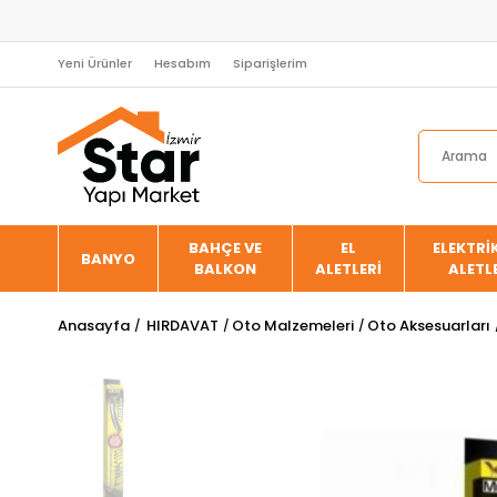
Yeni Ürünler
Hesabım
Siparişlerim
BAHÇE VE
EL
ELEKTRİK
BANYO
BALKON
ALETLERİ
ALETL
Anasayfa
HIRDAVAT
Oto Malzemeleri
Oto Aksesuarları