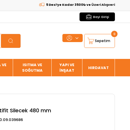
5 Desi’ye Kadar 3500₺ ve Üzeri Alışverişlerde
KARGO B
Bayi Girişi
0
Sepetim
 VE
ISITMA VE
YAPI VE
HIRDAVAT
SOĞUTMA
İNŞAAT
tifit Silecek 480 mm
0.09.039686