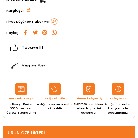
Karşılaştır
Fiyat Düşünce Haber Ver
Paylaş :
Tavsiye Et
Yorum Yaz
Ücretsiz Kargo
Orijinal Ürün
Güvenli Alışveriş
Kolay İade
5 Desiye Kadar
Aldığınız bütün ürünler
256BIT SSL sertifikası
Aldığınız ürünleri
3500₺ ve Üzeri
orijinaldir.
ile kart bilgileriniz
kolayca iade
Ücretsiz Gönderim
güvende!
edebilirsiniz.
ÜRÜN ÖZELLIKLERI