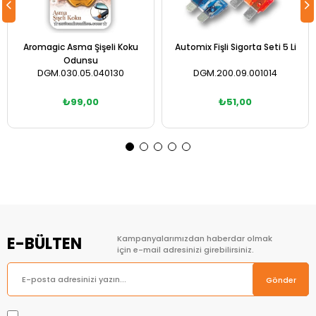
Aromagic Asma Şişeli Koku
Automix Fişli Sigorta Seti 5 Li
Odunsu
DGM.030.05.040130
DGM.200.09.001014
₺99,00
₺51,00
Sepete Ekle
Sepete Ekle
E-BÜLTEN
Kampanyalarımızdan haberdar olmak
için e-mail adresinizi girebilirsiniz.
Gönder