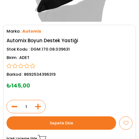
Marka
:
Automix
Automix Boyun Destek Yastiği
Stok Kodu
DGM.170.08.039631
ADET
Barkod
:
8692534396319
₺145,00
İstek Listeme Ekle