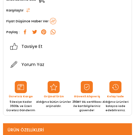
Karşılaştır
Fiyat Düşünce Haber Ver
Paylaş :
Tavsiye Et
Yorum Yaz
Ücretsiz Kargo
Orijinal Ürün
Güvenli Alışveriş
Kolay İade
5 Desiye Kadar
Aldığınız bütün ürünler
256BIT SSL sertifikası
Aldığınız ürünleri
3500₺ ve Üzeri
orijinaldir.
ile kart bilgileriniz
kolayca iade
Ücretsiz Gönderim
güvende!
edebilirsiniz.
ÜRÜN ÖZELLIKLERI