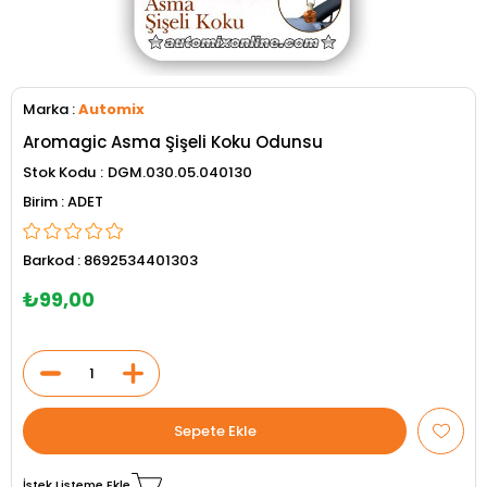
Marka
:
Automix
Aromagic Asma Şişeli Koku Odunsu
Stok Kodu
DGM.030.05.040130
ADET
Barkod
:
8692534401303
₺99,00
İstek Listeme Ekle