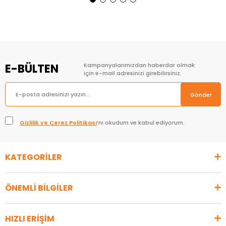
Sepete Ekle
Sepete Ekle
E-BÜLTEN
Kampanyalarımızdan haberdar olmak
için e-mail adresinizi girebilirsiniz.
Gönder
Gizlilik ve Çerez Politikası
’nı okudum ve kabul ediyorum.
KATEGORİLER
ÖNEMLİ BİLGİLER
HIZLI ERİŞİM