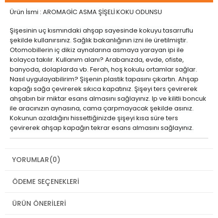
Ürün İsmi : AROMAGİC ASMA ŞİŞELİ KOKU ODUNSU
Şişesinin uç kısmındaki ahşap sayesinde kokuyu tasarruflu
şekilde kullanırsınız. Sağlık bakanlığının izni ile üretilmiştir.
Otomobillerin iç dikiz aynalarına asmaya yarayan ipi ile
kolayca takılır. Kullanım alanı? Arabanızda, evde, ofiste,
banyoda, dolaplarda vb. Ferah, hoş kokulu ortamlar sağlar.
Nasıl uygulayabilirim? Şişenin plastik tapasını çıkartın. Ahşap
kapağı sağa çevirerek sıkıca kapatınız. Şişeyi ters çevirerek
ahşabın bir miktar esans almasını sağlayınız. Ip ve kilitli boncuk
ile aracınızın aynasına, cama çarpmayacak şekilde asınız.
Kokunun azaldığını hissettiğinizde şişeyi kısa süre ters
çevirerek ahşap kapağın tekrar esans almasını sağlayınız.
YORUMLAR
(0)
ÖDEME SEÇENEKLERI
ÜRÜN ÖNERILERI