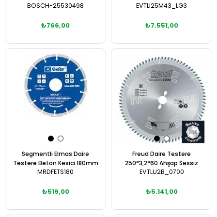
BOSCH-25530498
EVTLI25M43_LG3
₺766,00
₺7.551,00
Sepete Ekle
Sepete Ekle
Segmentli Elmas Daire
Freud Daire Testere
Testere Beton Kesici 180mm
250*3,2*60 Ahşap Sessiz
MRDFETS180
EVTLU2B_0700
₺519,00
₺5.141,00