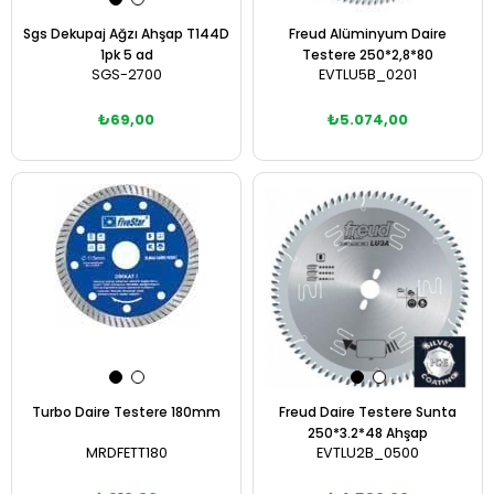
Sgs Dekupaj Ağzı Ahşap T144D
Freud Alüminyum Daire
1pk 5 ad
Testere 250*2,8*80
SGS-2700
EVTLU5B_0201
₺69,00
₺5.074,00
Sepete Ekle
Sepete Ekle
Turbo Daire Testere 180mm
Freud Daire Testere Sunta
250*3.2*48 Ahşap
MRDFETT180
EVTLU2B_0500