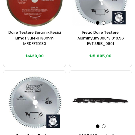
Daire Testere Seramik Kesici
Freud Daire Testere
Elmas Sürekli 180mm
Aluminyum 300*3.0*0.96
MRDFETD180
EVTLU5B_0801
₺420,00
₺5.605,00
Sepete Ekle
Sepete Ekle