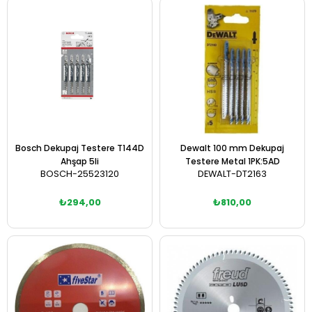
Sepete Ekle
Sepete Ekle
Bosch Dekupaj Testere T144D
Dewalt 100 mm Dekupaj
Ahşap 5li
Testere Metal 1PK:5AD
BOSCH-25523120
DEWALT-DT2163
₺294,00
₺810,00
Sepete Ekle
Sepete Ekle