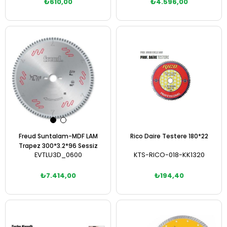
₺610,00
₺4.596,00
Sepete Ekle
Sepete Ekle
Freud Suntalam-MDF LAM
Rico Daire Testere 180*22
Trapez 300*3.2*96 Sessiz
EVTLU3D_0600
KTS-RICO-018-KK1320
₺7.414,00
₺194,40
Sepete Ekle
Sepete Ekle