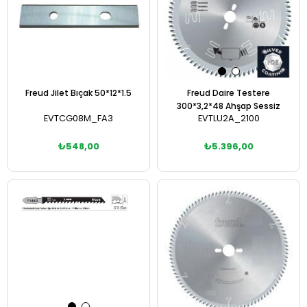
Freud Jilet Bıçak 50*12*1.5
Freud Daire Testere
300*3,2*48 Ahşap Sessiz
EVTCG08M_FA3
EVTLU2A_2100
₺548,00
₺5.396,00
Sepete Ekle
Sepete Ekle