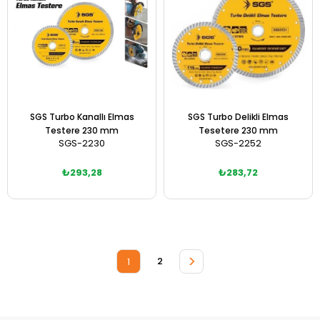
SGS Turbo Kanallı Elmas
SGS Turbo Delikli Elmas
Testere 230 mm
Tesetere 230 mm
SGS-2230
SGS-2252
₺293,28
₺283,72
Sepete Ekle
Sepete Ekle
>
2
1