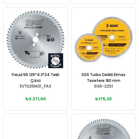
Sepete Ekle
Sepete Ekle
Freud 55 125*4.3*24 Tekli
SGS Turbo Delikli Elmas
Çizici
Tesetere 180 mm
EVTLI25M31_FA3
SGS-2251
₺3.271,00
₺175,33
Sepete Ekle
Sepete Ekle