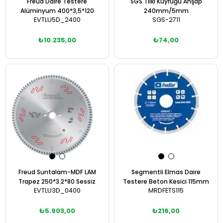
Freud Daire Testere
SGS Tilki Kuyruğu Ahşap
Alüminyum 400*3,5*120
240mm/5mm
EVTLU5D_2400
SGS-2711
₺10.235,00
₺74,00
Sepete Ekle
Sepete Ekle
Freud Suntalam-MDF LAM
Segmentli Elmas Daire
Trapez 250*3.2*80 Sessiz
Testere Beton Kesici 115mm
EVTLU3D_0400
MRDFETS115
₺5.903,00
₺216,00