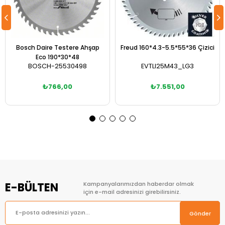
Bosch Daire Testere Ahşap
Freud 160*4.3-5.5*55*36 Çizici
Eco 190*30*48
BOSCH-25530498
EVTLI25M43_LG3
₺766,00
₺7.551,00
Sepete Ekle
Sepete Ekle
E-BÜLTEN
Kampanyalarımızdan haberdar olmak
için e-mail adresinizi girebilirsiniz.
Gönder