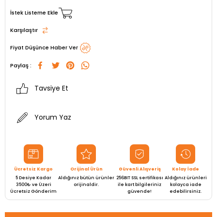
İstek Listeme Ekle
Karşılaştır
Fiyat Düşünce Haber Ver
Paylaş :
Tavsiye Et
Yorum Yaz
Ücretsiz Kargo
Orijinal Ürün
Güvenli Alışveriş
Kolay İade
5 Desiye Kadar
Aldığınız bütün ürünler
256BIT SSL sertifikası
Aldığınız ürünleri
3500₺ ve Üzeri
orijinaldir.
ile kart bilgileriniz
kolayca iade
Ücretsiz Gönderim
güvende!
edebilirsiniz.