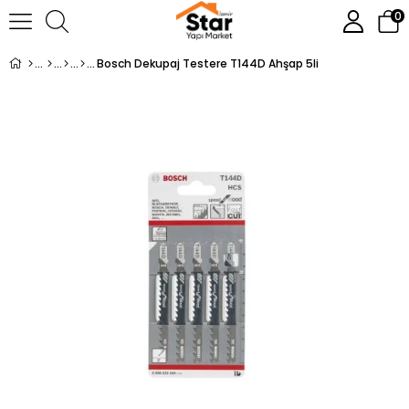
0
Bosch Dekupaj Testere T144D Ahşap 5li