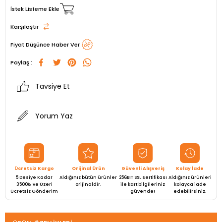
İstek Listeme Ekle
Karşılaştır
Fiyat Düşünce Haber Ver
Paylaş :
Tavsiye Et
Yorum Yaz
Ücretsiz Kargo
Orijinal Ürün
Güvenli Alışveriş
Kolay İade
5 Desiye Kadar
Aldığınız bütün ürünler
256BIT SSL sertifikası
Aldığınız ürünleri
3500₺ ve Üzeri
orijinaldir.
ile kart bilgileriniz
kolayca iade
Ücretsiz Gönderim
güvende!
edebilirsiniz.