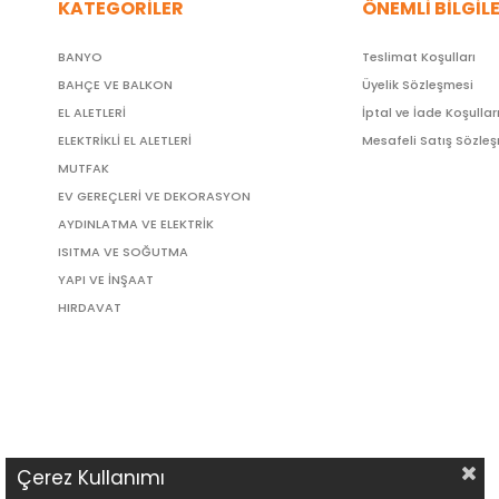
KATEGORİLER
ÖNEMLİ BİLGİL
BANYO
Teslimat Koşulları
BAHÇE VE BALKON
Üyelik Sözleşmesi
EL ALETLERİ
İptal ve İade Koşullar
ELEKTRİKLİ EL ALETLERİ
Mesafeli Satış Sözle
MUTFAK
EV GEREÇLERİ VE DEKORASYON
AYDINLATMA VE ELEKTRİK
ISITMA VE SOĞUTMA
YAPI VE İNŞAAT
HIRDAVAT
Çerez Kullanımı