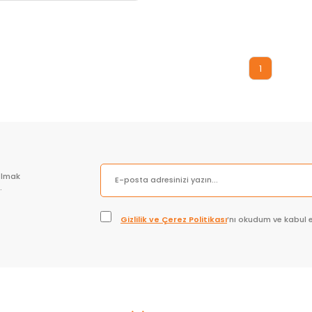
Sepete Ekle
1
olmak
.
Gizlilik ve Çerez Politikası
’nı okudum ve kabul 