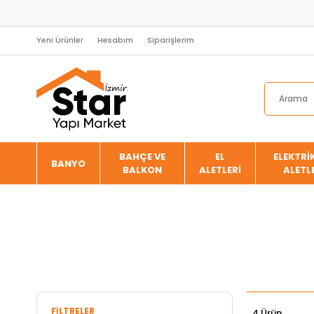
Yeni Ürünler
Hesabım
Siparişlerim
BAHÇE VE
EL
ELEKTRİK
BANYO
BALKON
ALETLERİ
ALETL
FILTRELER
4 Ürün