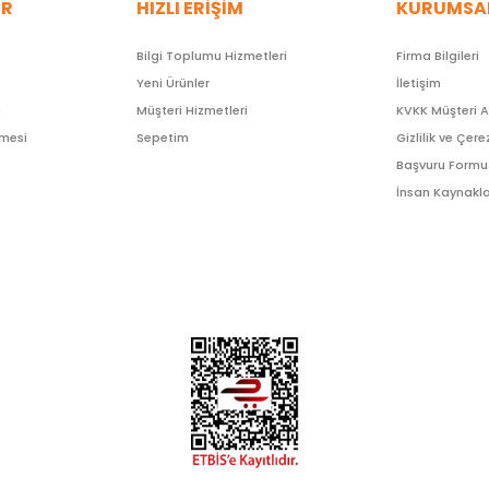
ER
HIZLI ERİŞİM
KURUMSA
Bilgi Toplumu Hizmetleri
Firma Bilgileri
Yeni Ürünler
İletişim
ı
Müşteri Hizmetleri
KVKK Müşteri 
şmesi
Sepetim
Gizlilik ve Çere
Başvuru Formu
İnsan Kaynakla