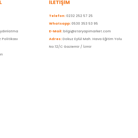
L
İLETİŞİM
Telefon:
0232 252 57 25
Whatsapp:
0530 353 53 95
Aydınlatma
E-Mail:
bilgi@staryapimarket.com
z Politikası
Adres:
Dokuz Eylül Mah. Hava Eğitim Yolu
No:12/C Gaziemir / İzmir
rı