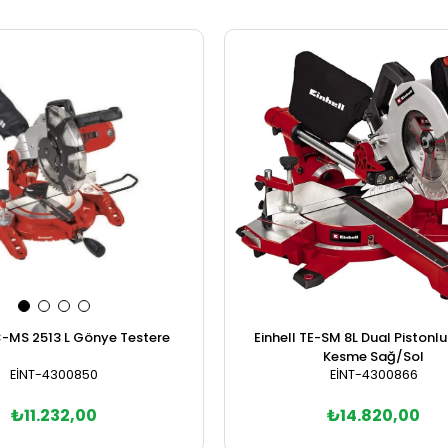
C-MS 2513 L Gönye Testere
Einhell TE-SM 8L Dual Pistonl
Kesme Sağ/Sol
EİNT-4300850
EİNT-4300866
₺11.232,00
₺14.820,00