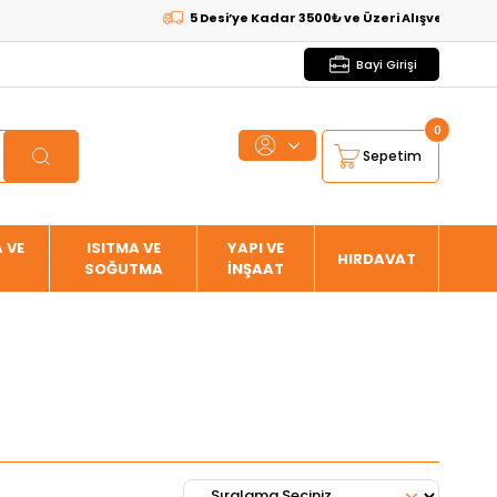
5 Desi’ye Kadar 3500₺ ve Üzeri Alışverişlerde
KARG
Bayi Girişi
0
Sepetim
 VE
ISITMA VE
YAPI VE
HIRDAVAT
SOĞUTMA
İNŞAAT