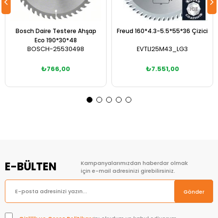
Bosch Daire Testere Ahşap
Freud 160*4.3-5.5*55*36 Çizici
Eco 190*30*48
BOSCH-25530498
EVTLI25M43_LG3
₺766,00
₺7.551,00
Sepete Ekle
Sepete Ekle
E-BÜLTEN
Kampanyalarımızdan haberdar olmak
için e-mail adresinizi girebilirsiniz.
Gönder