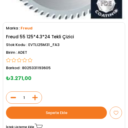
Marka
:
Freud
Freud 55 125*4.3*24 Tekli Çizici
Stok Kodu
EVTLI25M31_FA3
ADET
Barkod
:
8025331193605
₺3.271,00
İstek Listeme Ekle