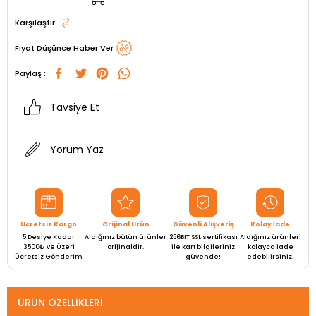
Karşılaştır
Fiyat Düşünce Haber Ver
Paylaş :
Tavsiye Et
Yorum Yaz
Ücretsiz Kargo
Orijinal Ürün
Güvenli Alışveriş
Kolay İade
5 Desiye Kadar
Aldığınız bütün ürünler
256BIT SSL sertifikası
Aldığınız ürünleri
3500₺ ve Üzeri
orijinaldir.
ile kart bilgileriniz
kolayca iade
Ücretsiz Gönderim
güvende!
edebilirsiniz.
ÜRÜN ÖZELLIKLERI