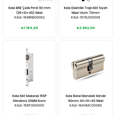
Kale BNE Çelik Pimli 90 mm
Kale Elektrikli Trajlı Kilit Siyah
(35+10+45) Nikel
Nikel 14cm 70mm
KALE-164BNE00062
KALE-157EL000009
₺1.164,00
₺2.862,00
Sepete Ekle
Sepete Ekle
Kale Kilit Makaralı 155P
Kale Barel Mandallı Silindir
Silindirsiz 30MM Krom
90mm 40+10+40 Nikel
KALE-155P3000001
KALE-164GMC00065