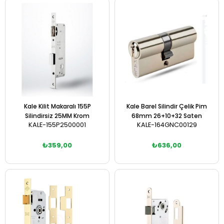
Sepete Ekle
Sepete Ekle
Kale Kilit Makaralı 155P
Kale Barel Silindir Çelik Pim
Silindirsiz 25MM Krom
68mm 26+10+32 Saten
KALE-155P2500001
KALE-164GNC00129
₺359,00
₺636,00
Sepete Ekle
Sepete Ekle