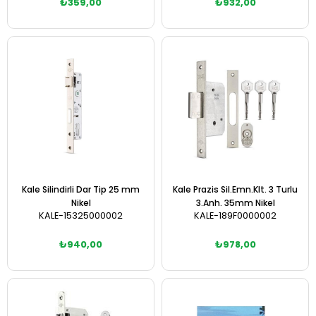
₺359,00
₺932,00
Sepete Ekle
Sepete Ekle
Kale Silindirli Dar Tip 25 mm
Kale Prazis Sil.Emn.Klt. 3 Turlu
Nikel
3.Anh. 35mm Nikel
KALE-15325000002
KALE-189F0000002
₺940,00
₺978,00
Sepete Ekle
Sepete Ekle