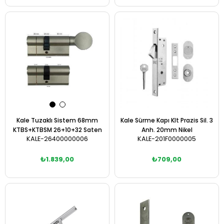
Sepete Ekle
Sepete Ekle
Kale Tuzaklı Sistem 68mm
Kale Sürme Kapı Klt Prazis Sil. 3
KTBS+KTBSM 26+10+32 Saten
Anh. 20mm Nikel
KALE-26400000006
KALE-201F0000005
₺1.839,00
₺709,00
Sepete Ekle
Sepete Ekle