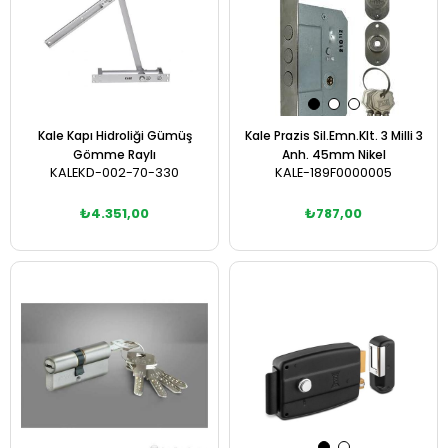
Kale Kapı Hidroliği Gümüş
Kale Prazis Sil.Emn.Klt. 3 Milli 3
Gömme Raylı
Anh. 45mm Nikel
KALEKD-002-70-330
KALE-189F0000005
₺4.351,00
₺787,00
Sepete Ekle
Sepete Ekle