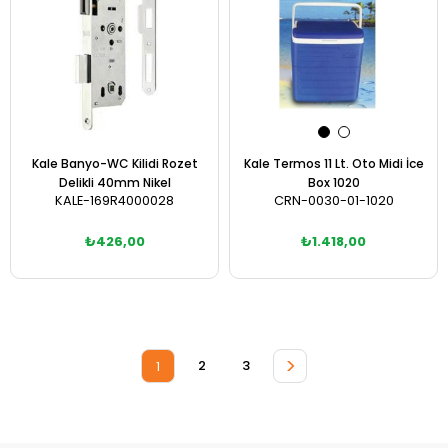
Kale Banyo-WC Kilidi Rozet
Kale Termos 11 Lt. Oto Midi İce
Delikli 40mm Nikel
Box 1020
KALE-169R4000028
CRN-0030-01-1020
₺426,00
₺1.418,00
Sepete Ekle
Sepete Ekle
>
2
3
1