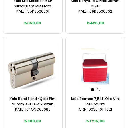
Kale Kilit Makaralı 155P
Kale Banyo-WC Kilidi 35mm
Silindirsiz 35MM Krom
Nikel
KALE-155P3500001
KALE-169R3500002
₺359,00
₺426,00
Sepete Ekle
Sepete Ekle
Kale Barel Silindir Çelik Pim
Kale Termos 7,5 Lt. Oto Mini
90mm 35+10+45 Saten
İce Box 1021
KALE-164GNC00088
CRN-0030-01-1021
₺809,00
₺1.215,00