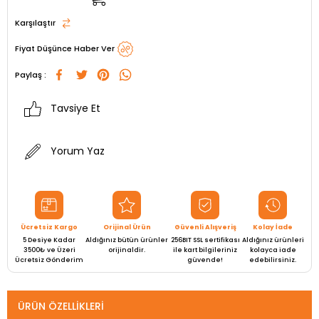
Karşılaştır
Fiyat Düşünce Haber Ver
Paylaş :
Tavsiye Et
Yorum Yaz
Ücretsiz Kargo
Orijinal Ürün
Güvenli Alışveriş
Kolay İade
5 Desiye Kadar
Aldığınız bütün ürünler
256BIT SSL sertifikası
Aldığınız ürünleri
3500₺ ve Üzeri
orijinaldir.
ile kart bilgileriniz
kolayca iade
Ücretsiz Gönderim
güvende!
edebilirsiniz.
ÜRÜN ÖZELLIKLERI