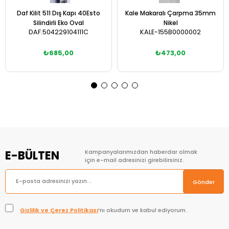
Daf Kilit 511 Dış Kapı 40Esto
Kale Makaralı Çarpma 35mm
Silindirli Eko Oval
Nikel
DAF.504229104111C
KALE-155B0000002
₺685,00
₺473,00
Sepete Ekle
Sepete Ekle
E-BÜLTEN
Kampanyalarımızdan haberdar olmak
için e-mail adresinizi girebilirsiniz.
Gönder
Gizlilik ve Çerez Politikası
’nı okudum ve kabul ediyorum.