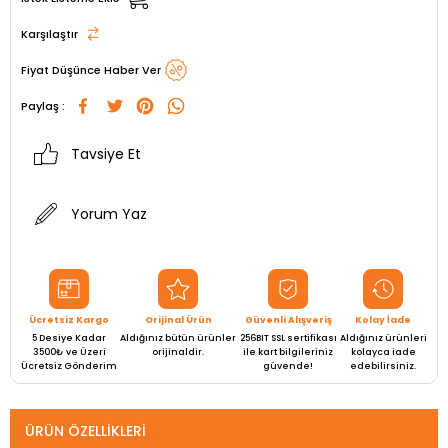
Karşılaştır
Fiyat Düşünce Haber Ver
Paylaş :
Tavsiye Et
Yorum Yaz
Ücretsiz Kargo
Orijinal Ürün
Güvenli Alışveriş
Kolay İade
5 Desiye Kadar
Aldığınız bütün ürünler
256BIT SSL sertifikası
Aldığınız ürünleri
3500₺ ve Üzeri
orijinaldir.
ile kart bilgileriniz
kolayca iade
Ücretsiz Gönderim
güvende!
edebilirsiniz.
ÜRÜN ÖZELLIKLERI