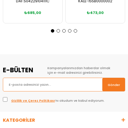
DAF.504229104111C
KALE-155B0000002
₺685,00
₺473,00
Sepete Ekle
Sepete Ekle
E-BÜLTEN
Kampanyalarımızdan haberdar olmak
için e-mail adresinizi girebilirsiniz.
Gönder
Gizlilik ve Çerez Politikası
’nı okudum ve kabul ediyorum.
KATEGORİLER