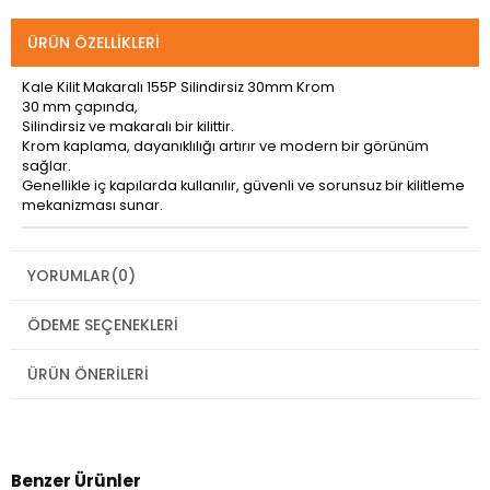
ÜRÜN ÖZELLIKLERI
Kale Kilit Makaralı 155P Silindirsiz 30mm Krom
30 mm çapında,
Silindirsiz ve makaralı bir kilittir.
Krom kaplama, dayanıklılığı artırır ve modern bir görünüm
sağlar.
Genellikle iç kapılarda kullanılır, güvenli ve sorunsuz bir kilitleme
mekanizması sunar.
YORUMLAR
(0)
ÖDEME SEÇENEKLERI
ÜRÜN ÖNERILERI
Benzer Ürünler