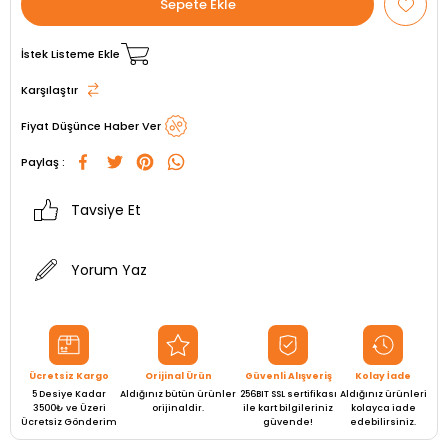
İstek Listeme Ekle
Karşılaştır
Fiyat Düşünce Haber Ver
Paylaş :
Tavsiye Et
Yorum Yaz
Ücretsiz Kargo
Orijinal Ürün
Güvenli Alışveriş
Kolay İade
5 Desiye Kadar
Aldığınız bütün ürünler
256BIT SSL sertifikası
Aldığınız ürünleri
3500₺ ve Üzeri
orijinaldir.
ile kart bilgileriniz
kolayca iade
Ücretsiz Gönderim
güvende!
edebilirsiniz.