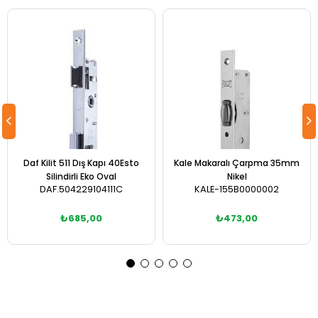
Daf Kilit 511 Dış Kapı 40Esto
Kale Makaralı Çarpma 35mm
Silindirli Eko Oval
Nikel
DAF.504229104111C
KALE-155B0000002
₺685,00
₺473,00
Sepete Ekle
Sepete Ekle