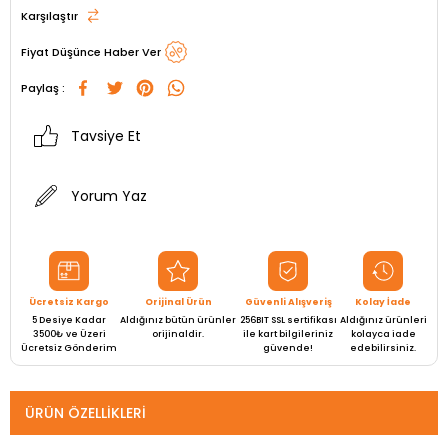
Karşılaştır
Fiyat Düşünce Haber Ver
Paylaş :
Tavsiye Et
Yorum Yaz
Ücretsiz Kargo
Orijinal Ürün
Güvenli Alışveriş
Kolay İade
5 Desiye Kadar
Aldığınız bütün ürünler
256BIT SSL sertifikası
Aldığınız ürünleri
3500₺ ve Üzeri
orijinaldir.
ile kart bilgileriniz
kolayca iade
Ücretsiz Gönderim
güvende!
edebilirsiniz.
ÜRÜN ÖZELLIKLERI