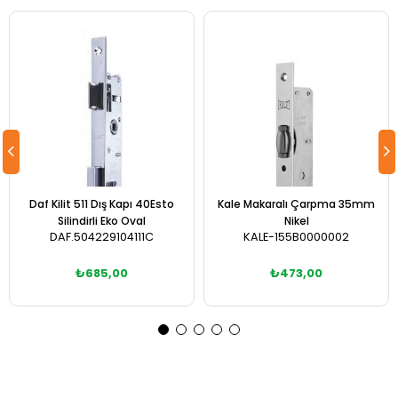
Daf Kilit 511 Dış Kapı 40Esto
Kale Makaralı Çarpma 35mm
Silindirli Eko Oval
Nikel
DAF.504229104111C
KALE-155B0000002
₺685,00
₺473,00
Sepete Ekle
Sepete Ekle