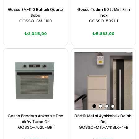
Gosso SM-1110 Buharlı Quartz
Gosso Tadım 50 Lt Mini Fırın
Soba
İnox
GOSSO-SM-1100
GOSSO-5021-I
₺2.345,00
₺5.863,00
Sepete Ekle
Sepete Ekle
Gosso Pandora Ankastre Fırın
Dörtlü Metal Ayakkabılık Dolabı
Airfry Turbo Gri
Bej
GOSSO-7025-GRİ
GOSSO-MTL-AYKBLK-4-B