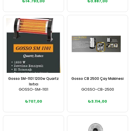
₺14.793,00
₺3.887,00
Sepete Ekle
Sepete Ekle
Gosso SM-1101 1200w Quartz
Gosso CB 2500 Çay Makinesi
Isıtıcı
GOSSO-SM-1101
GOSSO-CB-2500
₺707,00
₺3.114,00
Sepete Ekle
Sepete Ekle