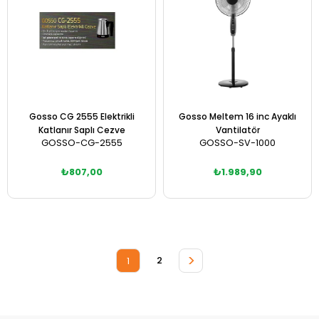
Gosso CG 2555 Elektrikli
Gosso Meltem 16 inc Ayaklı
Katlanır Saplı Cezve
Vantilatör
GOSSO-CG-2555
GOSSO-SV-1000
₺807,00
₺1.989,90
Sepete Ekle
Sepete Ekle
>
2
1