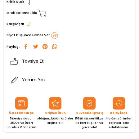
Kritik Stok
İstek Listeme Ekle
Karşılaştır
Fiyat Düşünce Haber Ver
Paylaş :
Tavsiye Et
Yorum Yaz
Ücretsiz Kargo
Orijinal Ürün
Güvenli Alışveriş
Kolay İade
5 Desiye Kadar
Aldığınız bütün ürünler
256BIT SSL sertifikası
Aldığınız ürünleri
3500₺ ve Üzeri
orijinaldir.
ile kart bilgileriniz
kolayca iade
Ücretsiz Gönderim
güvende!
edebilirsiniz.