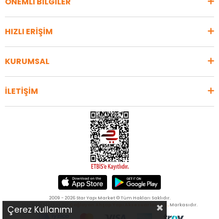
ÖNEMLİ BİLGİLER
HIZLI ERİŞİM
KURUMSAL
İLETİŞİM
2009 - 2026 Star Yapı Market © Tüm Hakları Saklıdır.
Star Yapı Market, bir
Çağlayan Ahşap Yapı Aksesuarları A.Ş.
Markasıdır.
Çerez Kullanımı