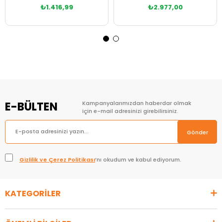
₺1.416,99
₺2.977,00
Sepete Ekle
Sepete Ekle
E-BÜLTEN
Kampanyalarımızdan haberdar olmak
için e-mail adresinizi girebilirsiniz.
Gönder
Gizlilik ve Çerez Politikası
’nı okudum ve kabul ediyorum.
KATEGORİLER