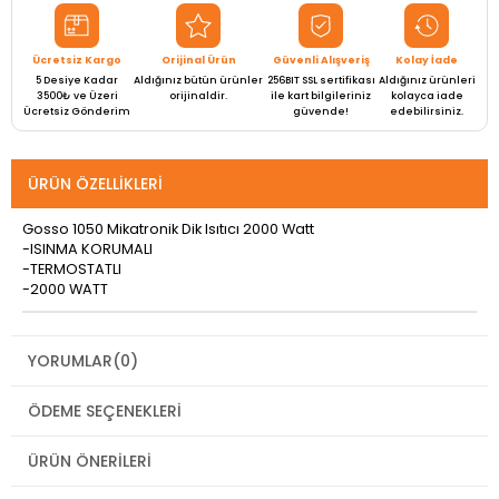
Ücretsiz Kargo
Orijinal Ürün
Güvenli Alışveriş
Kolay İade
5 Desiye Kadar
Aldığınız bütün ürünler
256BIT SSL sertifikası
Aldığınız ürünleri
3500₺ ve Üzeri
orijinaldir.
ile kart bilgileriniz
kolayca iade
Ücretsiz Gönderim
güvende!
edebilirsiniz.
ÜRÜN ÖZELLIKLERI
Gosso 1050 Mikatronik Dik Isıtıcı 2000 Watt
-ISINMA KORUMALI
-TERMOSTATLI
-2000 WATT
YORUMLAR
(0)
ÖDEME SEÇENEKLERI
ÜRÜN ÖNERILERI