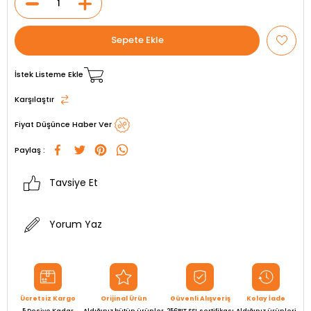
İstek Listeme Ekle
Karşılaştır
Fiyat Düşünce Haber Ver
Paylaş :
Tavsiye Et
Yorum Yaz
Ücretsiz Kargo
Orijinal Ürün
Güvenli Alışveriş
Kolay İade
5 Desiye Kadar
Aldığınız bütün ürünler
256BIT SSL sertifikası
Aldığınız ürünleri