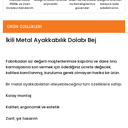
3500₺ ve Üzeri
orijinaldir.
ile kart bilgileriniz
kolayca iade
Ücretsiz Gönderim
güvende!
edebilirsiniz.
ÜRÜN ÖZELLIKLERI
İkili Metal Ayakkabılık Dolabı Bej
Fabrikadan siz değerli müşterilerimize kapıönü ve daire önü
karmaşasına son vermek için ödediğiniz ücrete değecek,
kalitesi kanıtlanmış, kuruluma gerek olmayan harika bir ürün.
Bir metal ayakkabılıktan isteyebileceğiniz tüm özelliklere sahip;
Kolay montaj
Kaliteli, ergonomik ve estetik
Zarif, şık tasarım