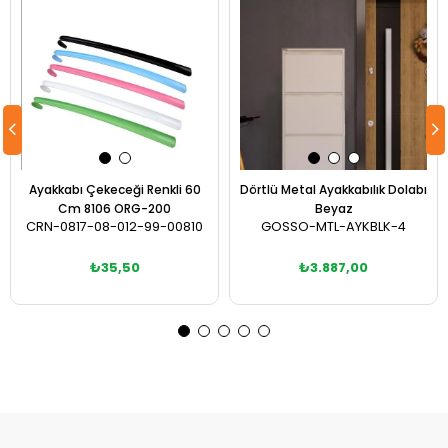
Ayakkabı Çekeceği Renkli 60
Dörtlü Metal Ayakkabılık Dolabı
Cm 8106 ORG-200
Beyaz
CRN-0817-08-012-99-00810
GOSSO-MTL-AYKBLK-4
₺35,50
₺3.887,00
Sepete Ekle
Sepete Ekle