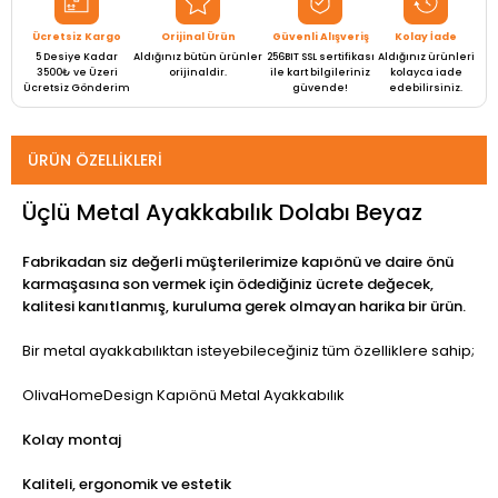
Ücretsiz Kargo
Orijinal Ürün
Güvenli Alışveriş
Kolay İade
5 Desiye Kadar
Aldığınız bütün ürünler
256BIT SSL sertifikası
Aldığınız ürünleri
3500₺ ve Üzeri
orijinaldir.
ile kart bilgileriniz
kolayca iade
Ücretsiz Gönderim
güvende!
edebilirsiniz.
ÜRÜN ÖZELLIKLERI
Üçlü Metal Ayakkabılık Dolabı Beyaz
Fabrikadan siz değerli müşterilerimize kapıönü ve daire önü
karmaşasına son vermek için ödediğiniz ücrete değecek,
kalitesi kanıtlanmış, kuruluma gerek olmayan harika bir ürün.
Bir metal ayakkabılıktan isteyebileceğiniz tüm özelliklere sahip;
OlivaHomeDesign Kapıönü Metal Ayakkabılık
Kolay montaj
Kaliteli, ergonomik ve estetik