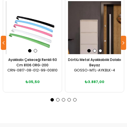
Ayakkabı Çekeceği Renkli 60
Dörtlü Metal Ayakkabılık Dolabı
Cm 8106 ORG-200
Beyaz
CRN-0817-08-012-99-00810
GOSSO-MTL-AYKBLK-4
₺35,50
₺3.887,00
Sepete Ekle
Sepete Ekle