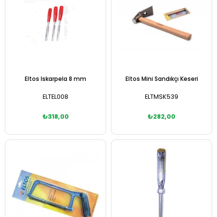
Eltos Iskarpela 8 mm
Eltos Mini Sandıkçı Keseri
ELTEL008
ELTMSK539
₺318,00
₺282,00
Sepete Ekle
Sepete Ekle