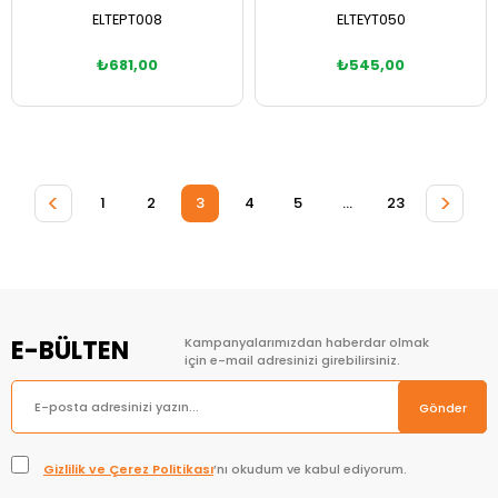
ELTEPT008
ELTEYT050
₺681,00
₺545,00
Sepete Ekle
Sepete Ekle
<
>
1
2
3
4
5
...
23
E-BÜLTEN
Kampanyalarımızdan haberdar olmak
için e-mail adresinizi girebilirsiniz.
Gönder
Gizlilik ve Çerez Politikası
’nı okudum ve kabul ediyorum.