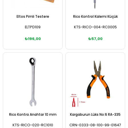
Eltos Pimli Testere
Rico Kontrol Kalemi Küçük
ELTPD109
KTS-RICO-004-RC0005
₺196,00
₺57,00
Sepete Ekle
Sepete Ekle
Rico Kontra Anahtar 10 mm
Kargaburun Lüks No:6 RA-335
KTS-RICO-020-RC1010
CRN-0333-08-100-99-01647