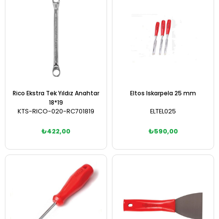
Rico Ekstra Tek Yıldız Anahtar
Eltos Iskarpela 25 mm
18*19
KTS-RICO-020-RC701819
ELTEL025
₺422,00
₺590,00
Sepete Ekle
Sepete Ekle