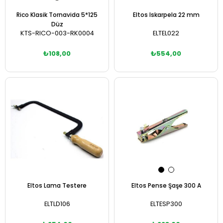
Rico Klasik Tornavida 5*125
Eltos Iskarpela 22 mm
Düz
KTS-RICO-003-RK0004
ELTEL022
₺108,00
₺554,00
Sepete Ekle
Sepete Ekle
Eltos Lama Testere
Eltos Pense Şaşe 300 A
ELTLD106
ELTESP300