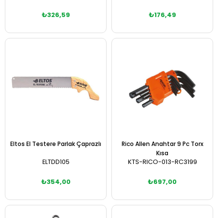
₺326,59
₺176,49
Sepete Ekle
Sepete Ekle
Eltos El Testere Parlak Çaprazlı
Rico Allen Anahtar 9 Pc Torx
Kısa
ELTDD105
KTS-RICO-013-RC3199
₺354,00
₺697,00
Sepete Ekle
Sepete Ekle