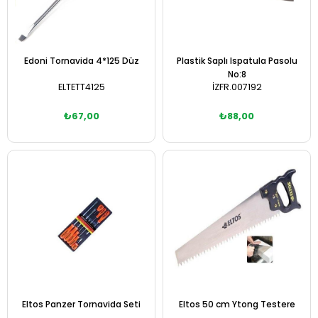
Edoni Tornavida 4*125 Düz
Plastik Saplı Ispatula Pasolu
No:8
ELTETT4125
İZFR.007192
₺67,00
₺88,00
Sepete Ekle
Sepete Ekle
Eltos Panzer Tornavida Seti
Eltos 50 cm Ytong Testere