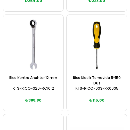
₺254,00
₺223,00
Sepete Ekle
Sepete Ekle
Rico Kontra Anahtar 12 mm
Rico Klasik Tornavida 5*150
Düz
KTS-RICO-020-RC1012
KTS-RICO-003-RK0005
₺388,80
₺115,00
Sepete Ekle
Sepete Ekle