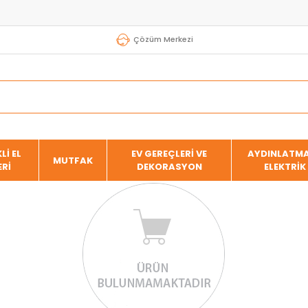
Çözüm Merkezi
Lİ EL
EV GEREÇLERİ VE
AYDINLATMA
MUTFAK
ERİ
DEKORASYON
ELEKTRİK