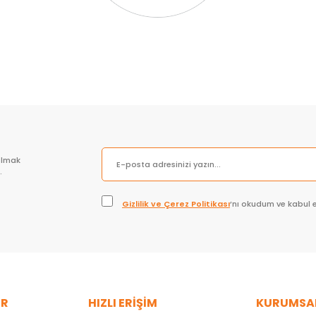
olmak
.
Gizlilik ve Çerez Politikası
’nı okudum ve kabul 
ER
HIZLI ERİŞİM
KURUMSA