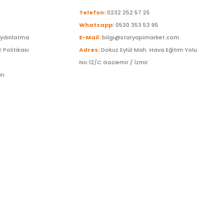
Telefon:
0232 252 57 25
Whatsapp:
0530 353 53 95
Aydınlatma
E-Mail:
bilgi@staryapimarket.com
z Politikası
Adres:
Dokuz Eylül Mah. Hava Eğitim Yolu
No:12/C Gaziemir / İzmir
rı