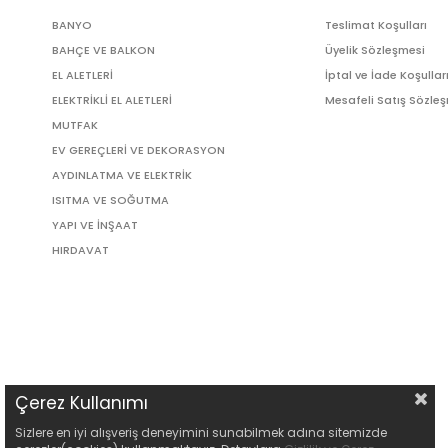
BANYO
Teslimat Koşulları
BAHÇE VE BALKON
Üyelik Sözleşmesi
EL ALETLERİ
İptal ve İade Koşullar
ELEKTRİKLİ EL ALETLERİ
Mesafeli Satış Sözle
MUTFAK
EV GEREÇLERİ VE DEKORASYON
AYDINLATMA VE ELEKTRİK
ISITMA VE SOĞUTMA
YAPI VE İNŞAAT
HIRDAVAT
Çerez Kullanımı
Sizlere en iyi alışveriş deneyimini sunabilmek adına sitemizde