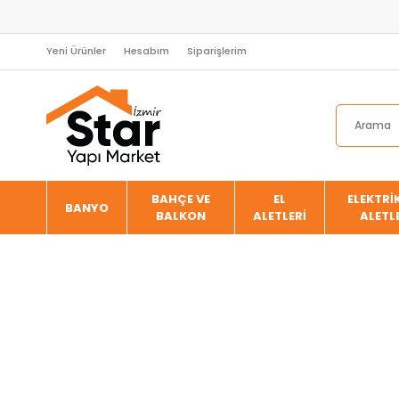
Yeni Ürünler
Hesabım
Siparişlerim
BAHÇE VE
EL
ELEKTRİK
BANYO
BALKON
ALETLERİ
ALETL