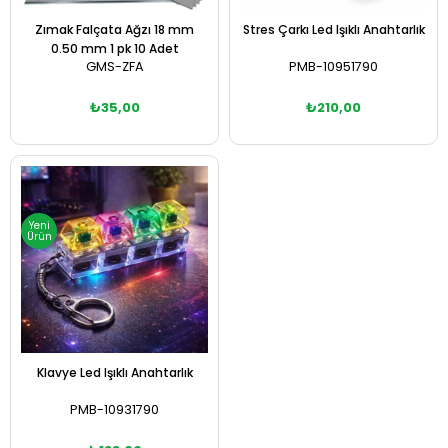
Zımak Falçata Ağzı 18 mm
Stres Çarkı Led Işıklı Anahtarlık
0.50 mm 1 pk 10 Adet
GMS-ZFA
PMB-10951790
₺35,00
₺210,00
Sepete Ekle
Sepete Ekle
Yeni
Ürün
Klavye Led Işıklı Anahtarlık
PMB-10931790