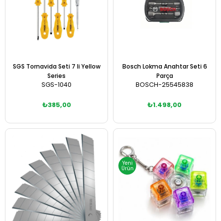
SGS Tornavida Seti 7 li Yellow
Bosch Lokma Anahtar Seti 6
Series
Parça
SGS-1040
BOSCH-25545838
₺385,00
₺1.498,00
Sepete Ekle
Sepete Ekle
Yeni
Ürün