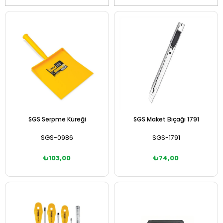
SGS Serpme Küreği
SGS Maket Bıçağı 1791
SGS-0986
SGS-1791
₺103,00
₺74,00
Sepete Ekle
Sepete Ekle