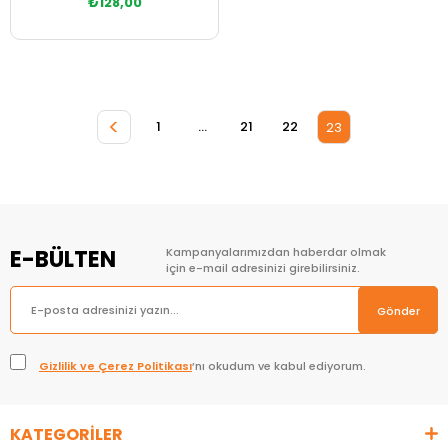
₺128,00
Sepete Ekle
<
1
...
21
22
23
E-BÜLTEN
Kampanyalarımızdan haberdar olmak
için e-mail adresinizi girebilirsiniz.
Gönder
Gizlilik ve Çerez Politikası
’nı okudum ve kabul ediyorum.
KATEGORİLER