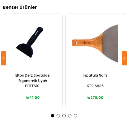
Benzer Ürünler
Eltos Derz Spatulası
Ispatula No:18
Ergonomik Siyah
ELTEFS101
İZFR.6836
₺41,00
₺278,00
Sepete Ekle
Sepete Ekle