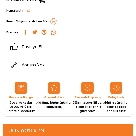
Karşılaştır
Fiyat Düşünce Haber Ver
Paylaş :
Tavsiye Et
Yorum Yaz
Ücretsiz Kargo
Orijinal Ürün
Güvenli Alışveriş
Kolay İade
5 Desiye Kadar
Aldığınız bütün ürünler
256BIT SSL sertifikası
Aldığınız ürünleri
3500₺ ve Üzeri
orijinaldir.
ile kart bilgileriniz
kolayca iade
Ücretsiz Gönderim
güvende!
edebilirsiniz.
ÜRÜN ÖZELLIKLERI