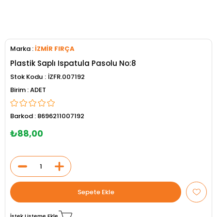
Marka
:
İZMİR FIRÇA
Plastik Saplı Ispatula Pasolu No:8
Stok Kodu
İZFR.007192
ADET
Barkod
:
8696211007192
₺88,00
İstek Listeme Ekle