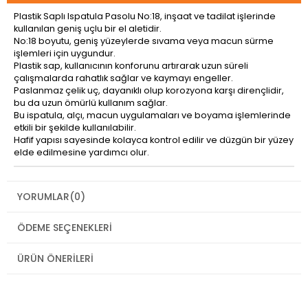
Plastik Saplı Ispatula Pasolu No:18, inşaat ve tadilat işlerinde
kullanılan geniş uçlu bir el aletidir.
No:18 boyutu, geniş yüzeylerde sıvama veya macun sürme
işlemleri için uygundur.
Plastik sap, kullanıcının konforunu artırarak uzun süreli
çalışmalarda rahatlık sağlar ve kaymayı engeller.
Paslanmaz çelik uç, dayanıklı olup korozyona karşı dirençlidir,
bu da uzun ömürlü kullanım sağlar.
Bu ispatula, alçı, macun uygulamaları ve boyama işlemlerinde
etkili bir şekilde kullanılabilir.
Hafif yapısı sayesinde kolayca kontrol edilir ve düzgün bir yüzey
elde edilmesine yardımcı olur.
YORUMLAR
(0)
ÖDEME SEÇENEKLERI
ÜRÜN ÖNERILERI