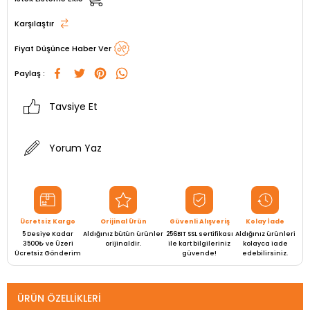
Karşılaştır
Fiyat Düşünce Haber Ver
Paylaş :
Tavsiye Et
Yorum Yaz
Ücretsiz Kargo
Orijinal Ürün
Güvenli Alışveriş
Kolay İade
5 Desiye Kadar
Aldığınız bütün ürünler
256BIT SSL sertifikası
Aldığınız ürünleri
3500₺ ve Üzeri
orijinaldir.
ile kart bilgileriniz
kolayca iade
Ücretsiz Gönderim
güvende!
edebilirsiniz.
ÜRÜN ÖZELLIKLERI