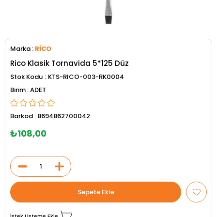
Marka
:
RİCO
Rico Klasik Tornavida 5*125 Düz
Stok Kodu
KTS-RICO-003-RK0004
ADET
Barkod
:
8694862700042
₺108,00
İstek Listeme Ekle