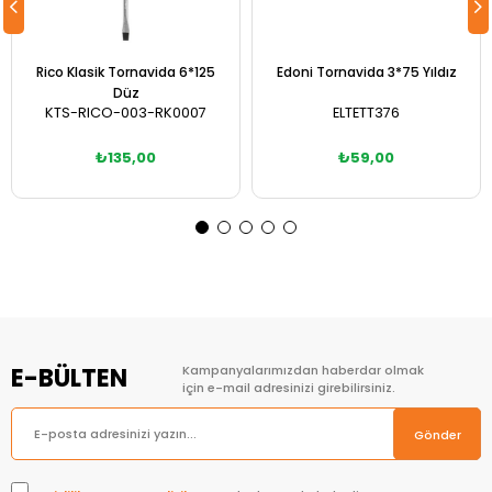
Rico Klasik Tornavida 6*125
Edoni Tornavida 3*75 Yıldız
Düz
KTS-RICO-003-RK0007
ELTETT376
₺135,00
₺59,00
Sepete Ekle
Sepete Ekle
E-BÜLTEN
Kampanyalarımızdan haberdar olmak
için e-mail adresinizi girebilirsiniz.
Gönder