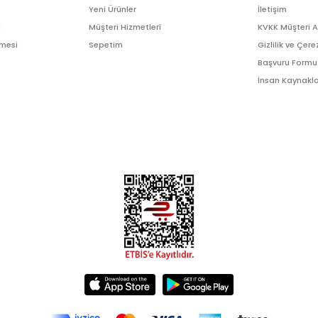
Yeni Ürünler
İletişim
ı
Müşteri Hizmetleri
KVKK Müşteri 
şmesi
Sepetim
Gizlilik ve Çere
Başvuru Formu
İnsan Kaynakla