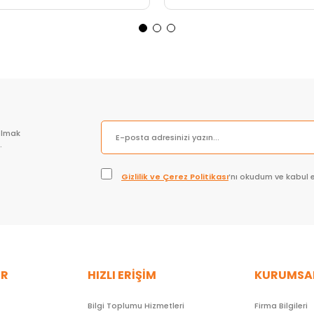
Sepete Ekle
Sepete Ekle
olmak
.
Gizlilik ve Çerez Politikası
’nı okudum ve kabul 
ER
HIZLI ERİŞİM
KURUMSA
Bilgi Toplumu Hizmetleri
Firma Bilgileri