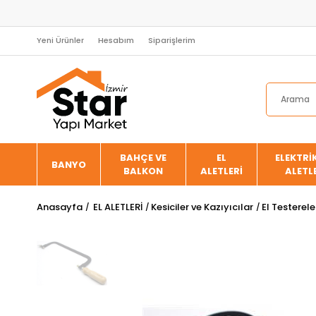
Yeni Ürünler
Hesabım
Siparişlerim
BAHÇE VE
EL
ELEKTRİK
BANYO
BALKON
ALETLERİ
ALETL
Anasayfa
EL ALETLERİ
Kesiciler ve Kazıyıcılar
El Testerele