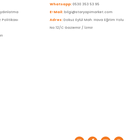
Whatsapp:
0530 353 53 95
Aydınlatma
E-Mail:
bilgi@staryapimarket.com
z Politikası
Adres:
Dokuz Eylül Mah. Hava Eğitim Yolu
No:12/C Gaziemir / İzmir
rı