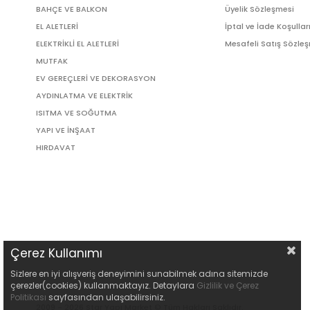
BAHÇE VE BALKON
Üyelik Sözleşmesi
EL ALETLERİ
İptal ve İade Koşullar
ELEKTRİKLİ EL ALETLERİ
Mesafeli Satış Sözle
MUTFAK
EV GEREÇLERİ VE DEKORASYON
AYDINLATMA VE ELEKTRİK
ISITMA VE SOĞUTMA
YAPI VE İNŞAAT
HIRDAVAT
Çerez Kullanımı
Sizlere en iyi alışveriş deneyimini sunabilmek adına sitemizde
çerezler(cookies) kullanmaktayız. Detaylara
Gizlilik ve Çerez
Politikası
sayfasından ulaşabilirsiniz.
2009 - 2026 Star Yapı Market © Tüm Hakları Saklıdır.