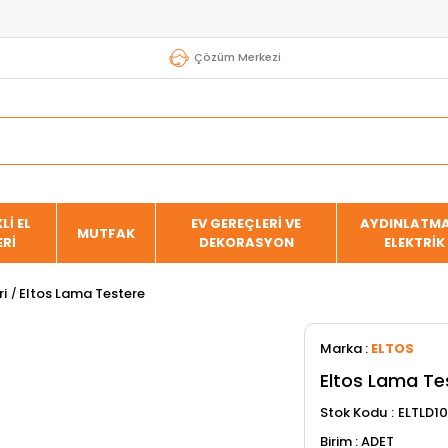
Çözüm Merkezi
Lİ EL
EV GEREÇLERİ VE
AYDINLATMA
MUTFAK
ERİ
DEKORASYON
ELEKTRİK
ri
Eltos Lama Testere
Marka
:
ELTOS
Eltos Lama Te
Stok Kodu
ELTLD1
ADET