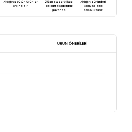
Aldığınız bütün ürünler
256BIT SSL sertifikası
Aldığınız ürünleri
orijinaldir.
ile kart bilgileriniz
kolayca iade
güvende!
edebilirsiniz.
ÜRÜN ÖNERILERI