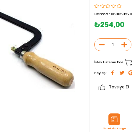
Barkod
:
869853220
₺254,00
İstek Listeme Ekle
Paylaş :
Tavsiye Et
Ücretsiz Kargo