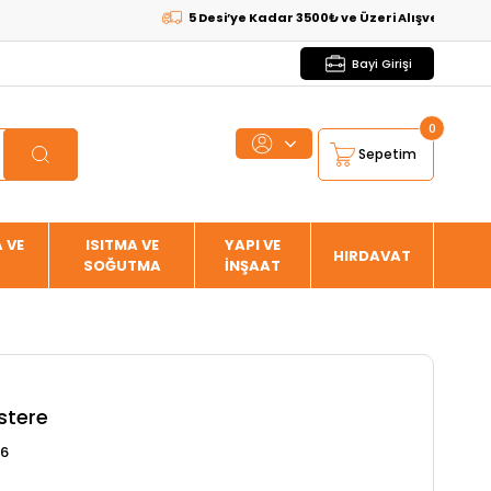
5 Desi’ye Kadar 3500₺ ve Üzeri Alışverişlerde
KARG
Bayi Girişi
0
Sepetim
 VE
ISITMA VE
YAPI VE
HIRDAVAT
SOĞUTMA
İNŞAAT
stere
06