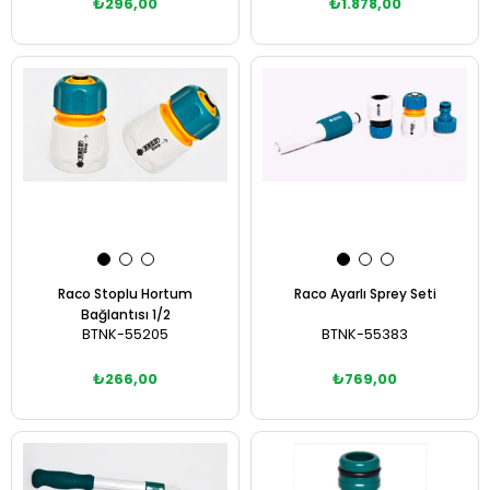
₺296,00
₺1.878,00
Sepete Ekle
Sepete Ekle
Raco Stoplu Hortum
Raco Ayarlı Sprey Seti
Bağlantısı 1/2
BTNK-55205
BTNK-55383
₺266,00
₺769,00
Sepete Ekle
Sepete Ekle