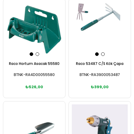
Sepete Ekle
Sepete Ekle
Raco Hortum Asacak 55580
Raco 53487 C/S Kök Çapa
BTNK-RA4D00055580
BTNK-RA3900053487
₺526,00
₺399,00
Sepete Ekle
Sepete Ekle