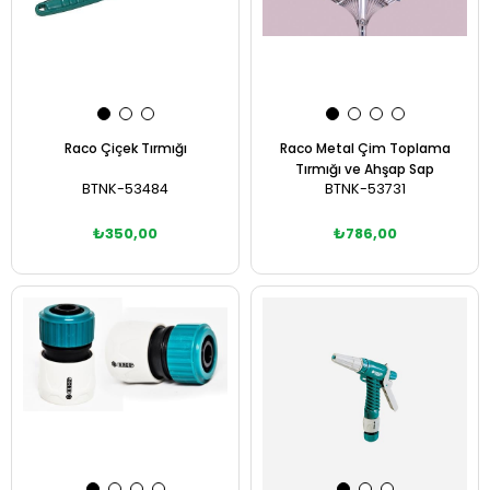
Raco Çiçek Tırmığı
Raco Metal Çim Toplama
Tırmığı ve Ahşap Sap
BTNK-53484
BTNK-53731
₺350,00
₺786,00
Sepete Ekle
Sepete Ekle