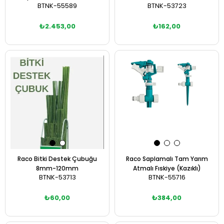
BTNK-55589
BTNK-53723
₺2.453,00
₺162,00
Sepete Ekle
Sepete Ekle
Raco Bitki Destek Çubuğu
Raco Saplamalı Tam Yarım
8mm-120mm
Atmalı Fıskiye (Kazıklı)
BTNK-53713
BTNK-55716
₺60,00
₺384,00