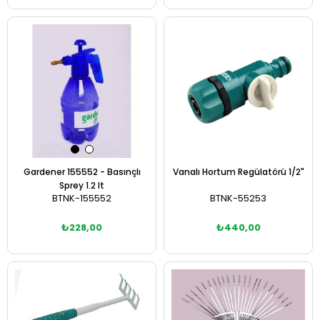
Sepete Ekle
Sepete Ekle
Gardener 155552 - Basınçlı
Vanalı Hortum Regülatörü 1/2"
Sprey 1.2 lt
BTNK-155552
BTNK-55253
₺228,00
₺440,00
Sepete Ekle
Sepete Ekle