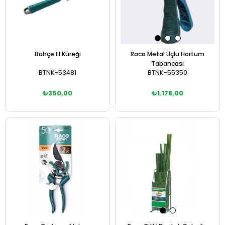
Bahçe El Küreği
Raco Metal Uçlu Hortum
Tabancası
BTNK-53481
BTNK-55350
₺350,00
₺1.178,00
Sepete Ekle
Sepete Ekle