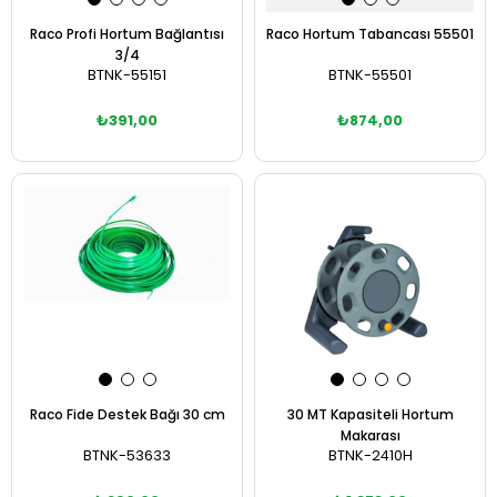
Raco Profi Hortum Bağlantısı
Raco Hortum Tabancası 55501
3/4
BTNK-55151
BTNK-55501
₺391,00
₺874,00
Sepete Ekle
Sepete Ekle
Raco Fide Destek Bağı 30 cm
30 MT Kapasiteli Hortum
Makarası
BTNK-53633
BTNK-2410H