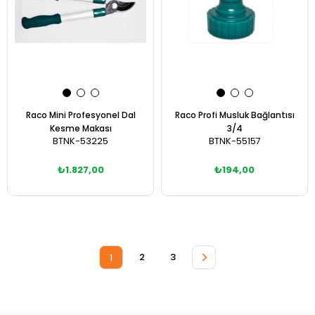
Raco Mini Profesyonel Dal
Raco Profi Musluk Bağlantısı
Kesme Makası
3/4
BTNK-53225
BTNK-55157
₺1.827,00
₺194,00
Sepete Ekle
Sepete Ekle
>
2
3
1