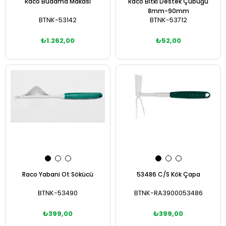
Raco Budama Makası
Raco Bitki Destek Çubuğu
8mm-90mm
BTNK-53142
BTNK-53712
₺1.262,00
₺52,00
Sepete Ekle
Sepete Ekle
Raco Yabani Ot Sökücü
53486 C/S Kök Çapa
BTNK-53490
BTNK-RA3900053486
₺399,00
₺399,00