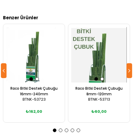
Benzer Ürünler
Raco Bitki Destek Çubuğu
Raco Bitki Destek Çubuğu
16mm-240mm
8mm-120mm
BTNK-53723
BTNK-53713
₺162,00
₺60,00
Sepete Ekle
Sepete Ekle