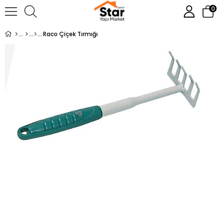
0
Raco Çiçek Tırmığı