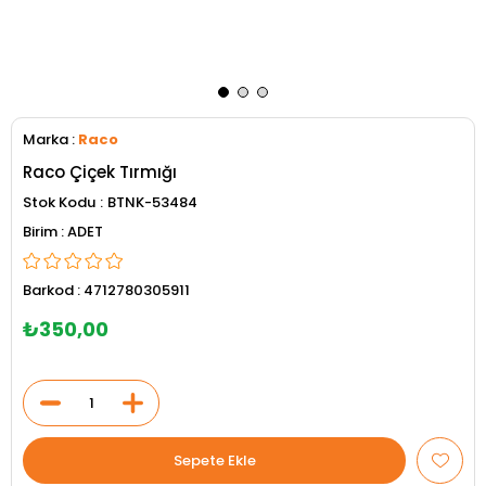
Marka
:
Raco
Raco Çiçek Tırmığı
Stok Kodu
BTNK-53484
ADET
Barkod
:
4712780305911
₺350,00