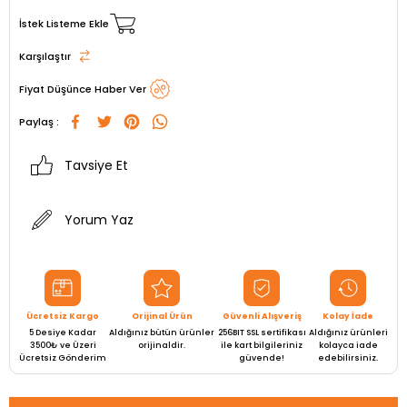
İstek Listeme Ekle
Karşılaştır
Fiyat Düşünce Haber Ver
Paylaş :
Tavsiye Et
Yorum Yaz
Ücretsiz Kargo
Orijinal Ürün
Güvenli Alışveriş
Kolay İade
5 Desiye Kadar
Aldığınız bütün ürünler
256BIT SSL sertifikası
Aldığınız ürünleri
3500₺ ve Üzeri
orijinaldir.
ile kart bilgileriniz
kolayca iade
Ücretsiz Gönderim
güvende!
edebilirsiniz.