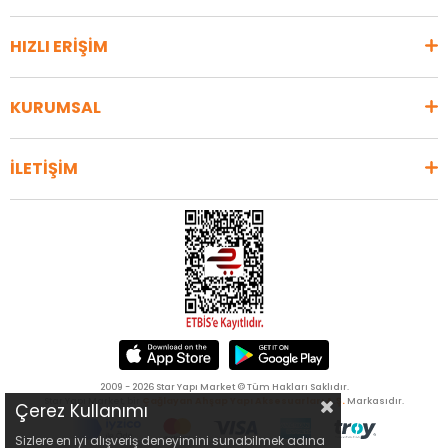
HIZLI ERİŞİM
KURUMSAL
İLETİŞİM
2009 - 2026 Star Yapı Market © Tüm Hakları Saklıdır.
Star Yapı Market, bir
Çağlayan Ahşap Yapı Aksesuarları A.Ş.
Markasıdır.
Çerez Kullanımı
Sizlere en iyi alışveriş deneyimini sunabilmek adına