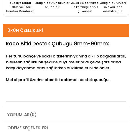
5 Desiye Kadar
Aldığınız bütün ürünler
256BIT SSL sertifikası
Aldığınız ürünleri
3500₺ ve Üzeri
orijinaldir.
ile kart bilgileriniz
kolayca iade
Ücretsiz Gönderim
güvende!
edebilirsiniz.
ÜRÜN ÖZELLIKLERI
Raco Bitki Destek Çubuğu 8mm-90mm:
Her türlü bahçe ve saksı bitkilerinin yanına dikilip bağlanılarak,
bitkilerin sağlıklı bir şekilde büyümelerini ve çevre şartlarına
karşı dayanmalarını sağlarken bükülmelerini de önler.
Metal profil üzerine plastik kaplamalı destek çubuğu.
YORUMLAR
(0)
ÖDEME SEÇENEKLERI