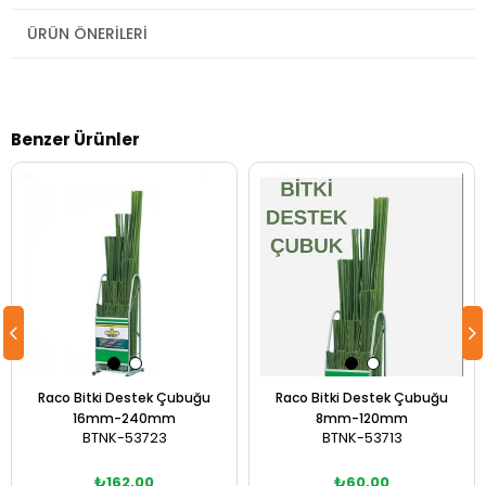
ÜRÜN ÖNERILERI
Benzer Ürünler
Raco Bitki Destek Çubuğu
Raco Bitki Destek Çubuğu
16mm-240mm
8mm-120mm
BTNK-53723
BTNK-53713
₺162,00
₺60,00