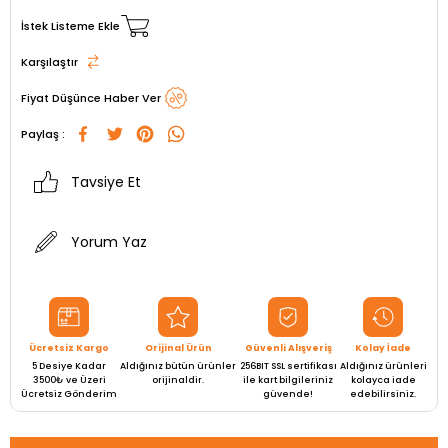
İstek Listeme Ekle
Karşılaştır
Fiyat Düşünce Haber Ver
Paylaş :
Tavsiye Et
Yorum Yaz
Ücretsiz Kargo
Orijinal Ürün
Güvenli Alışveriş
Kolay İade
5 Desiye Kadar
Aldığınız bütün ürünler
256BIT SSL sertifikası
Aldığınız ürünleri
3500₺ ve Üzeri
orijinaldir.
ile kart bilgileriniz
kolayca iade
Ücretsiz Gönderim
güvende!
edebilirsiniz.