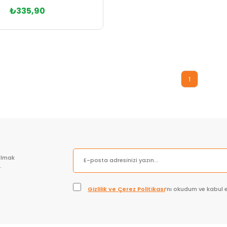
₺335,90
Sepete Ekle
1
olmak
.
Gizlilik ve Çerez Politikası
’nı okudum ve kabul 