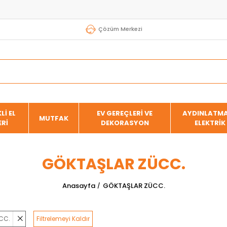
Çözüm Merkezi
Lİ EL
EV GEREÇLERİ VE
AYDINLATMA
MUTFAK
ERİ
DEKORASYON
ELEKTRİK
GÖKTAŞLAR ZÜCC.
Anasayfa
GÖKTAŞLAR ZÜCC.
CC.
Filtrelemeyi Kaldır