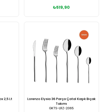
₺519,90
Sepete Ekle
x 2,5 Lt
Lorenzo Elysia 36 Parça Çatal Kaşık Bıçak
Takımı
GKTS-LRZ-2065