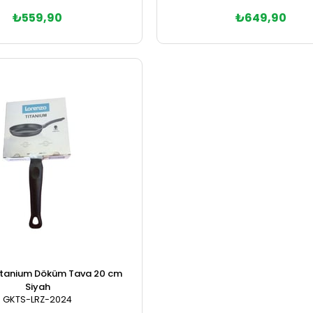
₺559,90
₺649,90
Sepete Ekle
Sepete Ekle
itanium Döküm Tava 20 cm
Siyah
GKTS-LRZ-2024