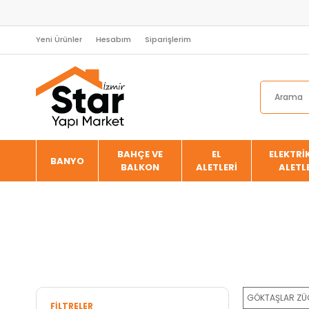
Yeni Ürünler
Hesabım
Siparişlerim
BAHÇE VE
EL
ELEKTRİK
BANYO
BALKON
ALETLERİ
ALETL
GÖKTAŞLAR ZÜ
FILTRELER