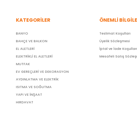
KATEGORİLER
ÖNEMLİ BİLGİL
BANYO
Teslimat Koşulları
BAHÇE VE BALKON
Üyelik Sözleşmesi
EL ALETLERİ
İptal ve İade Koşullar
ELEKTRİKLİ EL ALETLERİ
Mesafeli Satış Sözle
MUTFAK
EV GEREÇLERİ VE DEKORASYON
AYDINLATMA VE ELEKTRİK
ISITMA VE SOĞUTMA
YAPI VE İNŞAAT
HIRDAVAT