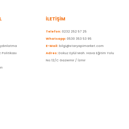
L
İLETİŞİM
Telefon:
0232 252 57 25
Whatsapp:
0530 353 53 95
Aydınlatma
E-Mail:
bilgi@staryapimarket.com
z Politikası
Adres:
Dokuz Eylül Mah. Hava Eğitim Yolu
No:12/C Gaziemir / İzmir
rı