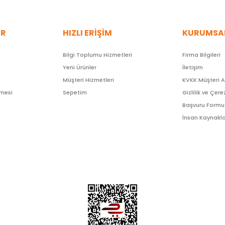
ER
HIZLI ERİŞİM
KURUMSA
Bilgi Toplumu Hizmetleri
Firma Bilgileri
Yeni Ürünler
İletişim
ı
Müşteri Hizmetleri
KVKK Müşteri 
şmesi
Sepetim
Gizlilik ve Çere
Başvuru Formu
İnsan Kaynakla