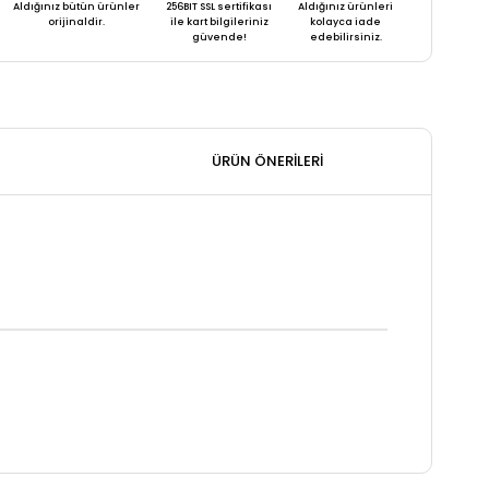
Aldığınız bütün ürünler
256BIT SSL sertifikası
Aldığınız ürünleri
orijinaldir.
ile kart bilgileriniz
kolayca iade
güvende!
edebilirsiniz.
ÜRÜN ÖNERILERI