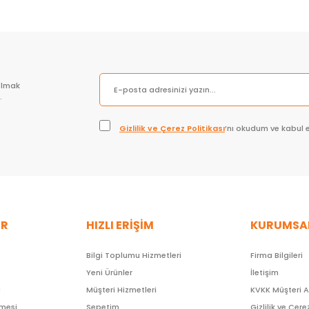
olmak
.
Gizlilik ve Çerez Politikası
’nı okudum ve kabul 
ER
HIZLI ERİŞİM
KURUMSA
Bilgi Toplumu Hizmetleri
Firma Bilgileri
Yeni Ürünler
İletişim
ı
Müşteri Hizmetleri
KVKK Müşteri 
şmesi
Sepetim
Gizlilik ve Çere