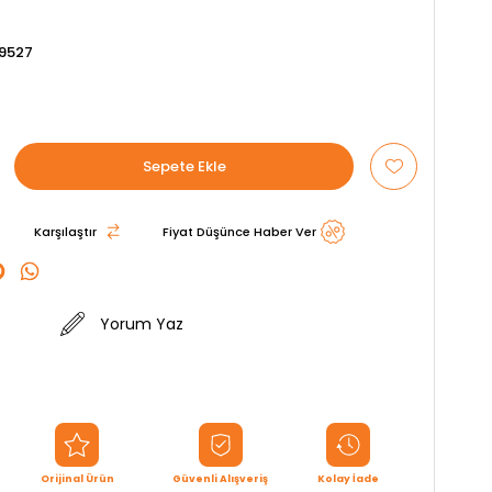
9527
Karşılaştır
Fiyat Düşünce Haber Ver
Yorum Yaz
Orijinal Ürün
Güvenli Alışveriş
Kolay İade