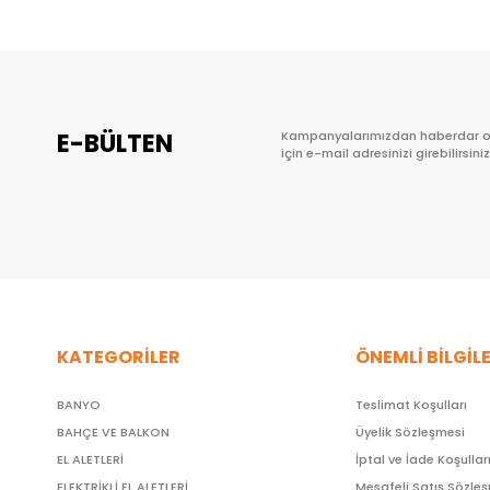
E-BÜLTEN
Kampanyalarımızdan haberdar 
için e-mail adresinizi girebilirsiniz
KATEGORİLER
ÖNEMLİ BİLGİL
BANYO
Teslimat Koşulları
BAHÇE VE BALKON
Üyelik Sözleşmesi
EL ALETLERİ
İptal ve İade Koşullar
ELEKTRİKLİ EL ALETLERİ
Mesafeli Satış Sözle