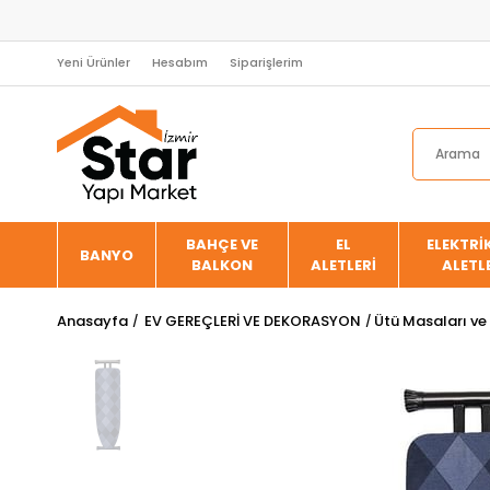
Yeni Ürünler
Hesabım
Siparişlerim
BAHÇE VE
EL
ELEKTRİK
BANYO
BALKON
ALETLERİ
ALETL
Anasayfa
EV GEREÇLERİ VE DEKORASYON
Ütü Masaları ve