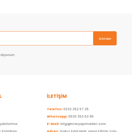
Gönder
ediyorum.
L
İLETİŞİM
Telefon:
0232 252 57 25
Whatsapp:
0530 353 53 95
Aydınlatma
E-Mail:
bilgi@staryapimarket.com
z Politikası
Adres:
Dokuz Eylül Mah. Hava Eğitim Yolu