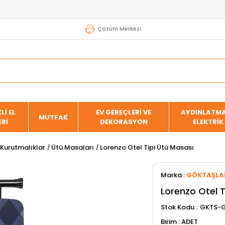
Çözüm Merkezi
Lİ EL
EV GEREÇLERİ VE
AYDINLATMA
MUTFAK
ERİ
DEKORASYON
ELEKTRİK
 Kurutmalıklar
Ütü Masaları
Lorenzo Otel Tipi Ütü Masası
Marka
:
GÖKTAŞLA
Lorenzo Otel T
Stok Kodu
GKTS-
ADET