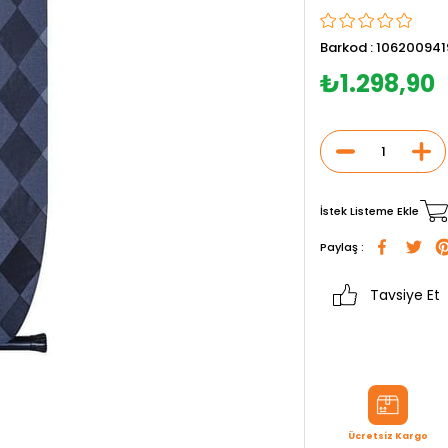
Barkod
:
106200941
₺1.298,90
İstek Listeme Ekle
Paylaş :
Tavsiye Et
Ücretsiz Kargo