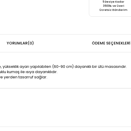
5 Desiye Kadar
3500₺ ve Üzeri
Ücretsiz Gönderim
YORUMLAR
(0)
ÖDEME SEÇENEKLERI
, yükseklik ayarı yapılabilen (60-90 cm) dayanıklı bir ütü masasındır.
lu kumaş ile ısıya dayanıklıdır.
 ve yerden tasarruf sağlar.