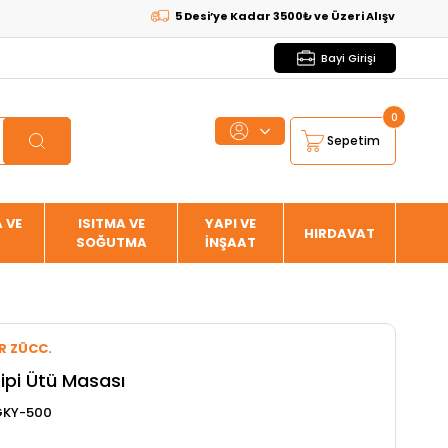
5 Desi’ye Kadar 3500₺ ve Üzeri Alışverişlerde
KAR
Bayi Girişi
0
Sepetim
 VE
ISITMA VE
YAPI VE
HIRDAVAT
SOĞUTMA
İNŞAAT
R ZÜCC.
ipi Ütü Masası
GKY-500