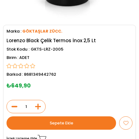
Marka
:
GÖKTAŞLAR ZÜCC.
Lorenzo Black Çelik Termos İnox 2,5 Lt
Stok Kodu
GKTS-LRZ-2005
ADET
Barkod
:
8681349442762
₺649,90
İstek Listeme Ekle