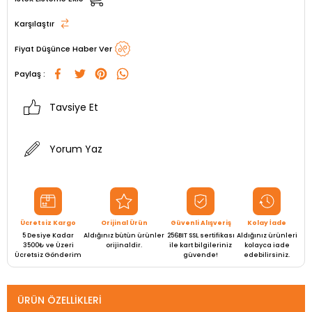
Karşılaştır
Fiyat Düşünce Haber Ver
Paylaş :
Tavsiye Et
Yorum Yaz
Ücretsiz Kargo
Orijinal Ürün
Güvenli Alışveriş
Kolay İade
5 Desiye Kadar
Aldığınız bütün ürünler
256BIT SSL sertifikası
Aldığınız ürünleri
3500₺ ve Üzeri
orijinaldir.
ile kart bilgileriniz
kolayca iade
Ücretsiz Gönderim
güvende!
edebilirsiniz.
ÜRÜN ÖZELLIKLERI