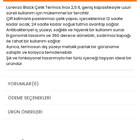
Lorenzo Black Çelik Termos İnox 2,5 lt, geniş kapasitesiyle uzun
süreli kullanım için mükemmel bir tercihtir.
Çift katmanlı paslanmaz çelik yapısı, içeceklerinizi 12 saate
kadar sıcak, 24 saate kadar soğuk tutma avantajı sağlar.
Antibakteriyel iç yüzeyi, sağlıklı ve hijyenik bir kullanım sunar.
Ergonomik tasarımı ve 360 derece dönebilir, sızdırmaz kapağı
ile rahat bir kullanım sağlar.
Ayrıca, termosun dış yüzeyi metalik parlak bir görünüme
sahiptir ve kolayca temizlenebilir.
Şık ve fonksiyonel tasarımıyla her türlü içeceği taşıyan ideal bir
üründür.
YORUMLAR
(0)
ÖDEME SEÇENEKLERI
ÜRÜN ÖNERILERI