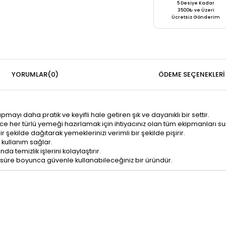
5 Desiye Kadar
3500₺ ve Üzeri
Ücretsiz Gönderim
YORUMLAR
(0)
ÖDEME SEÇENEKLERI
ı daha pratik ve keyifli hale getiren şık ve dayanıklı bir settir.
lece her türlü yemeği hazırlamak için ihtiyacınız olan tüm ekipmanları su
ir şekilde dağıtarak yemeklerinizi verimli bir şekilde pişirir.
 kullanım sağlar.
a temizlik işlerini kolaylaştırır.
süre boyunca güvenle kullanabileceğiniz bir üründür.