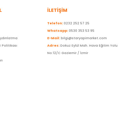
L
İLETİŞİM
Telefon:
0232 252 57 25
Whatsapp:
0530 353 53 95
Aydınlatma
E-Mail:
bilgi@staryapimarket.com
z Politikası
Adres:
Dokuz Eylül Mah. Hava Eğitim Yolu
No:12/C Gaziemir / İzmir
rı