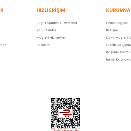
ER
HIZLI ERİŞİM
KURUMSA
Bilgi Toplumu Hizmetleri
Firma Bilgileri
Yeni Ürünler
İletişim
ı
Müşteri Hizmetleri
KVKK Müşteri 
şmesi
Sepetim
Gizlilik ve Çere
Başvuru Formu
İnsan Kaynakla