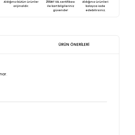
Aldığınız bütün ürünler
256BIT SSL sertifikası
Aldığınız ürünleri
orijinaldir.
ile kart bilgileriniz
kolayca iade
güvende!
edebilirsiniz.
ÜRÜN ÖNERILERI
nar.