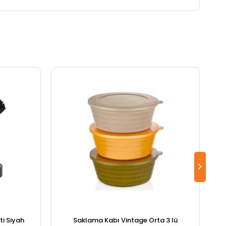
i Siyah
Saklama Kabı Vintage Orta 3 lü
S