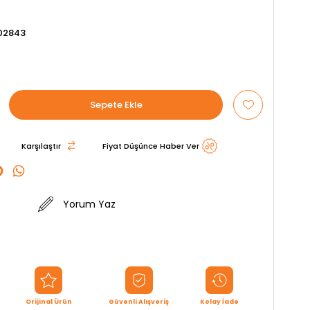
02843
Karşılaştır
Fiyat Düşünce Haber Ver
Yorum Yaz
Orijinal Ürün
Güvenli Alışveriş
Kolay İade