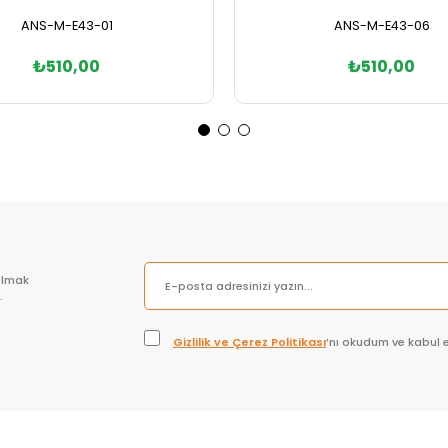
ANS-M-E43-01
ANS-M-E43-06
₺510,00
₺510,00
Sepete Ekle
Sepete Ekle
olmak
.
Gizlilik ve Çerez Politikası
’nı okudum ve kabul 