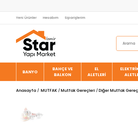
Yeni Ürünler
Hesabım
Siparişlerim
BAHÇE VE
EL
ELEKTRİK
BANYO
BALKON
ALETLERİ
ALETL
Anasayfa
MUTFAK
Mutfak Gereçleri
Diğer Mutfak Gereçl