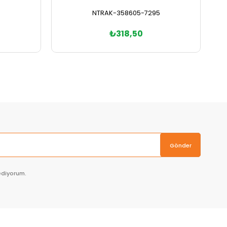
NTRAK-358605-7295
₺318,50
Sepete Ekle
Gönder
ediyorum.