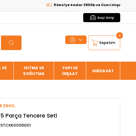
5 Desi’ye Kadar 3500₺ ve Üzeri Alışverişlerde
KAR
Bayi Girişi
0
Sepetim
 VE
ISITMA VE
YAPI VE
HIRDAVAT
SOĞUTMA
İNŞAAT
R ZÜCC.
5 Parça Tencere Seti
4STCKK0005001