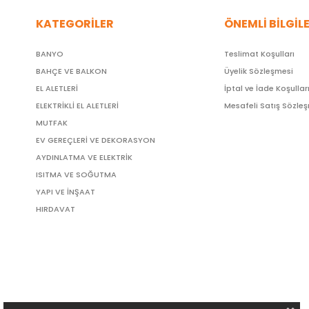
KATEGORİLER
ÖNEMLİ BİLGİL
BANYO
Teslimat Koşulları
BAHÇE VE BALKON
Üyelik Sözleşmesi
EL ALETLERİ
İptal ve İade Koşullar
ELEKTRİKLİ EL ALETLERİ
Mesafeli Satış Sözle
MUTFAK
EV GEREÇLERİ VE DEKORASYON
AYDINLATMA VE ELEKTRİK
ISITMA VE SOĞUTMA
YAPI VE İNŞAAT
HIRDAVAT