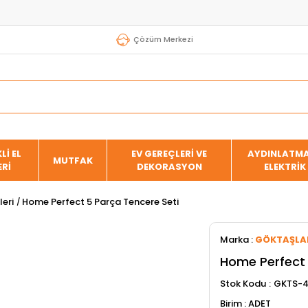
Çözüm Merkezi
Lİ EL
EV GEREÇLERİ VE
AYDINLATMA
MUTFAK
ERİ
DEKORASYON
ELEKTRİK
eri
Home Perfect 5 Parça Tencere Seti
Marka
:
GÖKTAŞLA
Home Perfect 
Stok Kodu
GKTS-
ADET