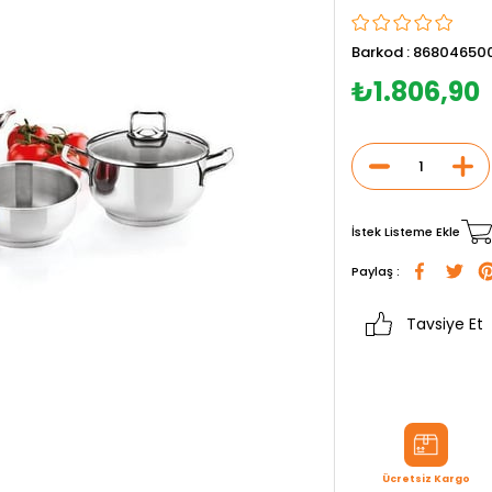
Barkod
:
86804650
₺1.806,90
İstek Listeme Ekle
Paylaş :
Tavsiye Et
Ücretsiz Kargo