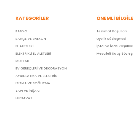
KATEGORİLER
ÖNEMLİ BİLGİL
BANYO
Teslimat Koşulları
BAHÇE VE BALKON
Üyelik Sözleşmesi
EL ALETLERİ
İptal ve İade Koşullar
ELEKTRİKLİ EL ALETLERİ
Mesafeli Satış Sözle
MUTFAK
EV GEREÇLERİ VE DEKORASYON
AYDINLATMA VE ELEKTRİK
ISITMA VE SOĞUTMA
YAPI VE İNŞAAT
HIRDAVAT