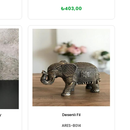
₺403,00
Sepete Ekle
y
Desenli Fil
ARES-B014