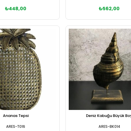
₺448,00
₺562,00
Sepete Ekle
Sepete Ekle
Ananas Tepsi
Deniz Kabuğu Büyük Bo
ARES-T016
ARES-BK014