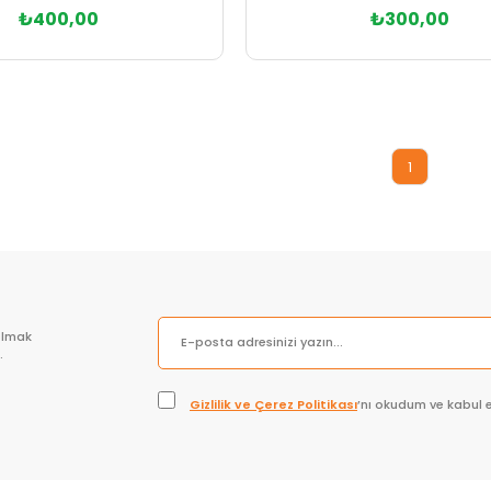
₺400,00
₺300,00
Sepete Ekle
Sepete Ekle
1
olmak
.
Gizlilik ve Çerez Politikası
’nı okudum ve kabul 