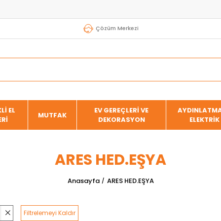
Çözüm Merkezi
Lİ EL
EV GEREÇLERİ VE
AYDINLATMA
MUTFAK
ERİ
DEKORASYON
ELEKTRİK
ARES HED.EŞYA
Anasayfa
ARES HED.EŞYA
Filtrelemeyi Kaldır