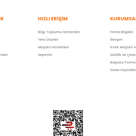
ER
HIZLI ERİŞİM
KURUMSA
Bilgi Toplumu Hizmetleri
Firma Bilgileri
Yeni Ürünler
İletişim
ı
Müşteri Hizmetleri
KVKK Müşteri 
şmesi
Sepetim
Gizlilik ve Çere
Başvuru Formu
İnsan Kaynakla