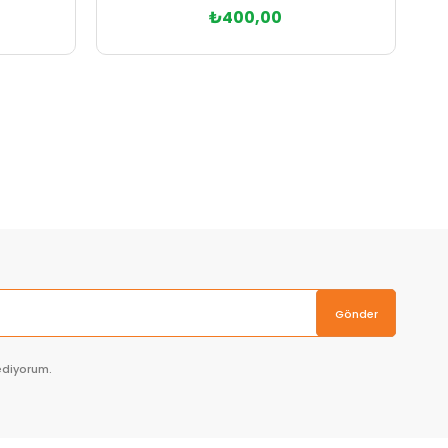
₺400,00
Sepete Ekle
Gönder
ediyorum.