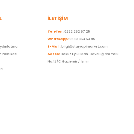
L
İLETİŞİM
Telefon:
0232 252 57 25
Whatsapp:
0530 353 53 95
Aydınlatma
E-Mail:
bilgi@staryapimarket.com
z Politikası
Adres:
Dokuz Eylül Mah. Hava Eğitim Yolu
No:12/C Gaziemir / İzmir
rı