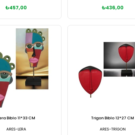
₺457,00
₺436,00
Sepete Ekle
Sepete Ekle
era Biblo 11*33 CM
Trigon Biblo 12*27 CM
ARES-LERA
ARES-TRİGON