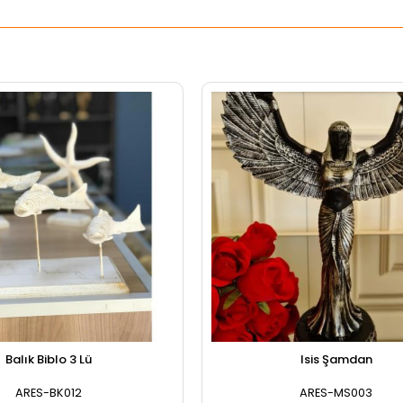
Balık Biblo 3 Lü
Isis Şamdan
ARES-BK012
ARES-MS003