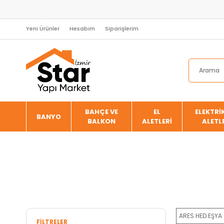
Yeni Ürünler
Hesabım
Siparişlerim
BAHÇE VE
EL
ELEKTRİK
BANYO
BALKON
ALETLERİ
ALETL
ARES HED.EŞYA
FILTRELER