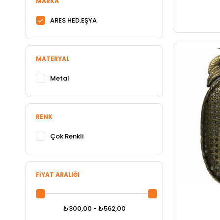
MARKA
ARES HED.EŞYA
MATERYAL
Metal
RENK
Çok Renkli
FIYAT ARALIĞI
₺300,00 - ₺562,00