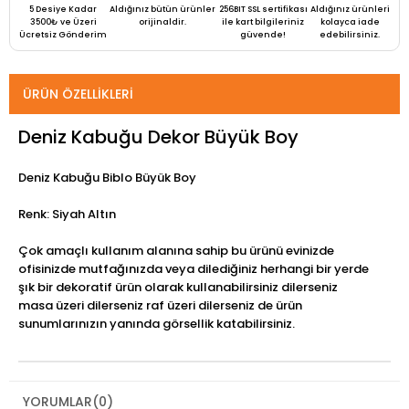
5 Desiye Kadar
Aldığınız bütün ürünler
256BIT SSL sertifikası
Aldığınız ürünleri
3500₺ ve Üzeri
orijinaldir.
ile kart bilgileriniz
kolayca iade
Ücretsiz Gönderim
güvende!
edebilirsiniz.
ÜRÜN ÖZELLIKLERI
Deniz Kabuğu Dekor Büyük Boy
Deniz Kabuğu Biblo Büyük Boy
Renk: Siyah Altın
Çok amaçlı kullanım alanına sahip bu ürünü evinizde
ofisinizde mutfağınızda veya dilediğiniz herhangi bir yerde
şık bir dekoratif ürün olarak kullanabilirsiniz dilerseniz
masa üzeri dilerseniz raf üzeri dilerseniz de ürün
sunumlarınızın yanında görsellik katabilirsiniz.
YORUMLAR
(0)