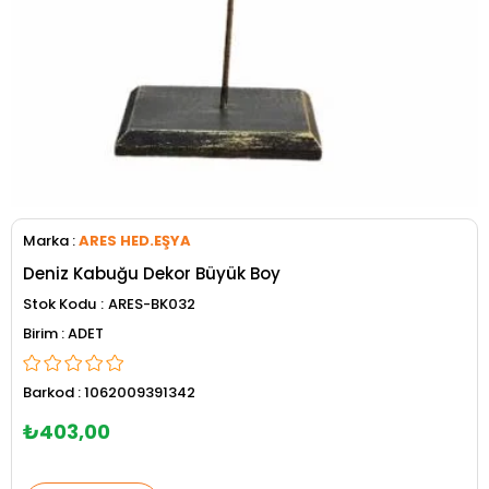
Marka
:
ARES HED.EŞYA
Deniz Kabuğu Dekor Büyük Boy
Stok Kodu
ARES-BK032
ADET
Barkod
:
1062009391342
₺403,00