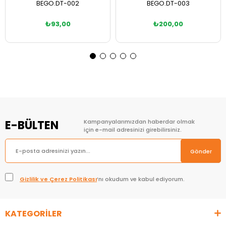
BEGO.DT-002
BEGO.DT-003
₺93,00
₺200,00
Sepete Ekle
Sepete Ekle
E-BÜLTEN
Kampanyalarımızdan haberdar olmak
için e-mail adresinizi girebilirsiniz.
Gönder
Gizlilik ve Çerez Politikası
’nı okudum ve kabul ediyorum.
KATEGORİLER