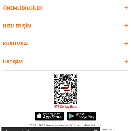
ÖNEMLİ BİLGİLER
HIZLI ERİŞİM
KURUMSAL
İLETİŞİM
2009 - 2026 Star Yapı Market © Tüm Hakları Saklıdır.
Star Yapı Market, bir
Çağlayan Ahşap Yapı Aksesuarları A.Ş.
Markasıdır.