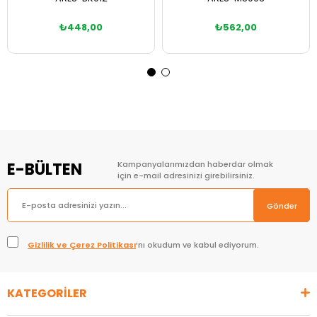
₺448,00
₺562,00
Sepete Ekle
Sepete Ekle
E-BÜLTEN
Kampanyalarımızdan haberdar olmak
için e-mail adresinizi girebilirsiniz.
Gönder
Gizlilik ve Çerez Politikası
’nı okudum ve kabul ediyorum.
KATEGORİLER