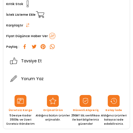
Kritik Stok
İstek Listeme Ekle
Karşılaştır
Fiyat Düşünce Haber Ver
Paylaş :
Tavsiye Et
Yorum Yaz
Ücretsiz Kargo
Orijinal Ürün
Güvenli Alışveriş
Kolay İade
5 Desiye Kadar
Aldığınız bütün ürünler
256BIT SSL sertifikası
Aldığınız ürünleri
3500₺ ve Üzeri
orijinaldir.
ile kart bilgileriniz
kolayca iade
Ücretsiz Gönderim
güvende!
edebilirsiniz.