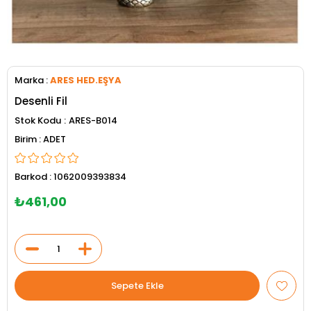
Marka
:
ARES HED.EŞYA
Desenli Fil
Stok Kodu
ARES-B014
ADET
Barkod
:
1062009393834
₺461,00