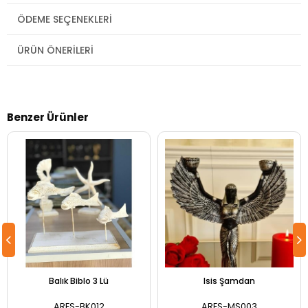
ÖDEME SEÇENEKLERI
ÜRÜN ÖNERILERI
Benzer Ürünler
Balık Biblo 3 Lü
Isis Şamdan
ARES-BK012
ARES-MS003