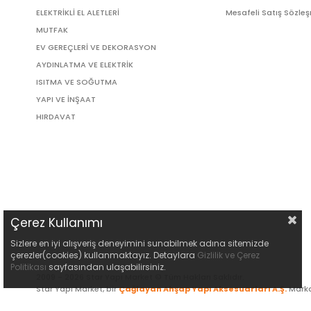
ELEKTRİKLİ EL ALETLERİ
Mesafeli Satış Sözle
MUTFAK
EV GEREÇLERİ VE DEKORASYON
AYDINLATMA VE ELEKTRİK
ISITMA VE SOĞUTMA
YAPI VE İNŞAAT
HIRDAVAT
Çerez Kullanımı
Sizlere en iyi alışveriş deneyimini sunabilmek adına sitemizde
çerezler(cookies) kullanmaktayız. Detaylara
Gizlilik ve Çerez
Politikası
sayfasından ulaşabilirsiniz.
2009 - 2026 Star Yapı Market © Tüm Hakları Saklıdır.
Star Yapı Market, bir
Çağlayan Ahşap Yapı Aksesuarları A.Ş.
Marka