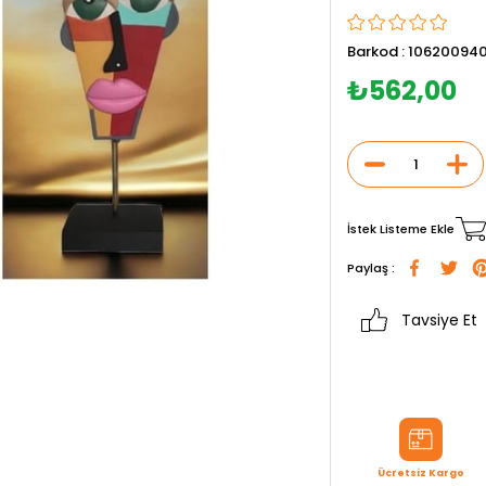
Barkod
:
10620094
₺562,00
İstek Listeme Ekle
Paylaş :
Tavsiye Et
Ücretsiz Kargo