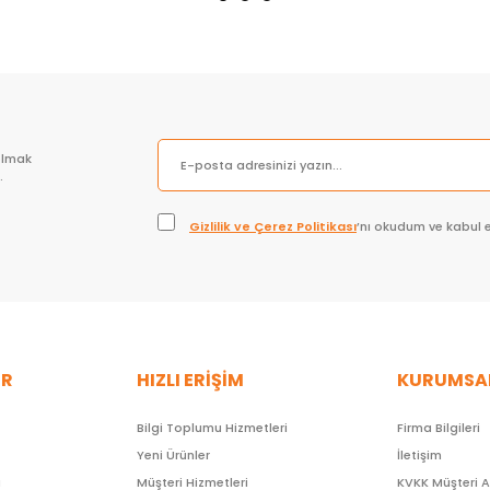
olmak
.
Gizlilik ve Çerez Politikası
’nı okudum ve kabul 
ER
HIZLI ERİŞİM
KURUMSA
Bilgi Toplumu Hizmetleri
Firma Bilgileri
Yeni Ürünler
İletişim
ı
Müşteri Hizmetleri
KVKK Müşteri 