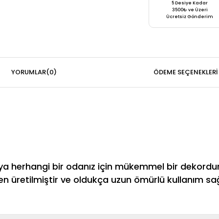
5 Desiye Kadar
3500₺ ve Üzeri
Ücretsiz Gönderim
YORUMLAR
(0)
ÖDEME SEÇENEKLERI
 veya herhangi bir odanız için mükemmel bir dekordur
den üretilmiştir ve oldukça uzun ömürlü kullanım sağ