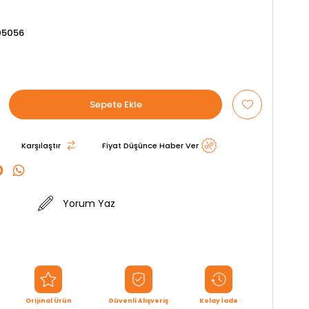
05056
Karşılaştır
Fiyat Düşünce Haber Ver
Yorum Yaz
Orijinal Ürün
Güvenli Alışveriş
Kolay İade