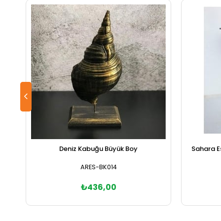
Deniz Kabuğu Büyük Boy
Sahara E
ARES-BK014
₺436,00
Sepete Ekle