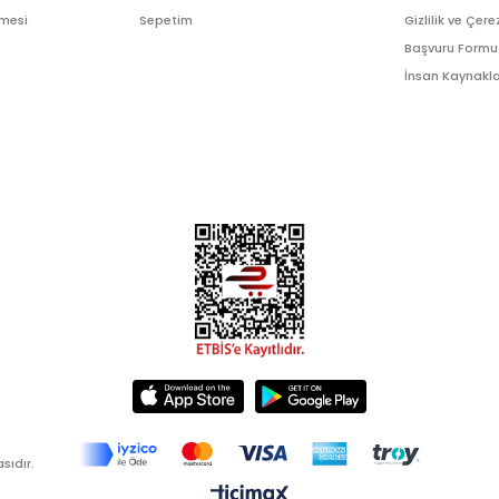
şmesi
Sepetim
Gizlilik ve Çere
Başvuru Formu
İnsan Kaynakla
sıdır.