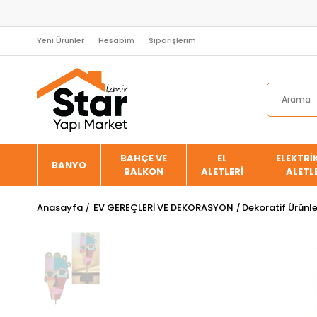
Yeni Ürünler
Hesabım
Siparişlerim
BAHÇE VE
EL
ELEKTRİK
BANYO
BALKON
ALETLERİ
ALETL
Anasayfa
EV GEREÇLERİ VE DEKORASYON
Dekoratif Ürünl