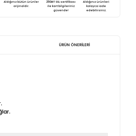
Aldığınız bütün ürünler
256BIT SSL sertifikası
Aldığınız ürünleri
orijinaldir.
ile kart bilgileriniz
kolayca iade
güvende!
edebilirsiniz.
ÜRÜN ÖNERILERI
.
lar.