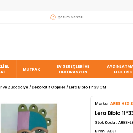
Çözüm Merkezi
Lİ EL
EV GEREÇLERİ VE
AYDINLATMA
MUTFAK
ERİ
DEKORASYON
ELEKTRİK
er ve Züccaciye
Dekoratif Objeler
Lera Biblo 11*33 CM
Marka
:
ARES HED.
Lera Biblo 11*
Stok Kodu
ARES-L
ADET