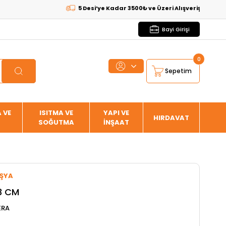
5 Desi’ye Kadar 3500₺ ve Üzeri Alışverişlerde
KARGO BE
Bayi Girişi
0
Sepetim
 VE
ISITMA VE
YAPI VE
HIRDAVAT
SOĞUTMA
İNŞAAT
EŞYA
33 CM
ERA