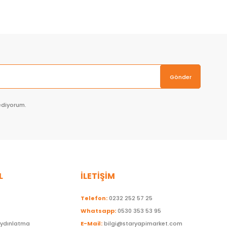
Gönder
ediyorum.
L
İLETİŞİM
Telefon:
0232 252 57 25
Whatsapp:
0530 353 53 95
Aydınlatma
E-Mail:
bilgi@staryapimarket.com