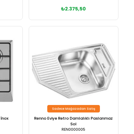
₺2.375,50
Sadece Mağazadan Satış
Renno Eviye Retro Damlalıklı Paslanmaz
İnox
Sol
REN0000005