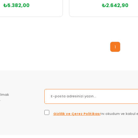
₺5.382,00
₺2.642,90
Sepete Ekle
1
olmak
.
Gizlilik ve Çerez Politikası
’nı okudum ve kabul 