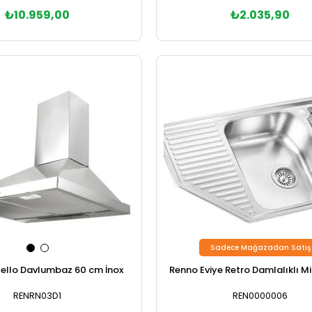
₺2.035,90
₺10.959,00
Sepete Ekle
Sadece Mağazadan Satış
ello Davlumbaz 60 cm İnox
Renno Eviye Retro Damlalıklı M
RENRN03D1
REN0000006