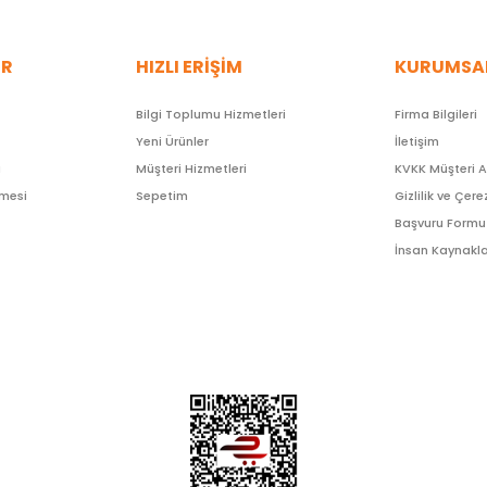
ER
HIZLI ERİŞİM
KURUMSA
Bilgi Toplumu Hizmetleri
Firma Bilgileri
Yeni Ürünler
İletişim
ı
Müşteri Hizmetleri
KVKK Müşteri 
şmesi
Sepetim
Gizlilik ve Çere
Başvuru Formu
İnsan Kaynakla