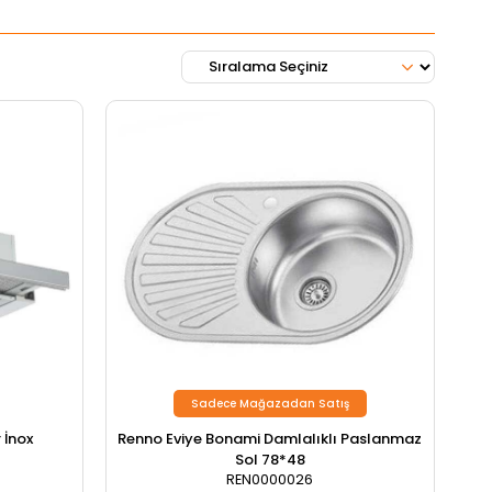
Sadece Mağazadan Satış
 İnox
Renno Eviye Bonami Damlalıklı Paslanmaz
Sol 78*48
REN0000026