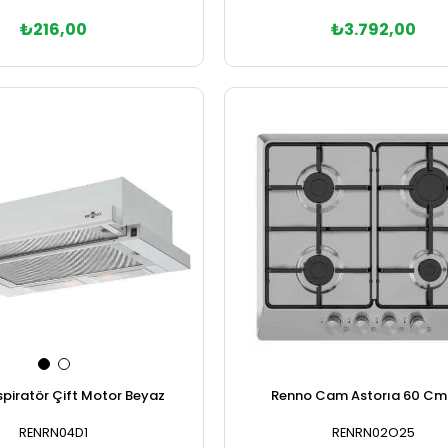
₺3.792,00
₺216,00
Sepete Ekle
Sepete Ekle
piratör Çift Motor Beyaz
Renno Cam Astorıa 60 Cm 
RENRN04D1
RENRN02O25