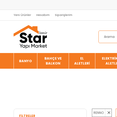
Yeni Ürünler
Hesabım
Siparişlerim
BAHÇE VE
EL
ELEKTRİK
BANYO
BALKON
ALETLERİ
ALETL
RENNO
FILTRELER