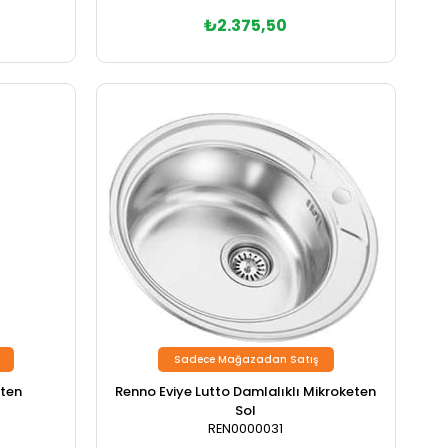
₺2.375,50
Sadece Mağazadan Satış
eten
Renno Eviye Lutto Damlalıklı Mikroketen
Sol
REN0000031