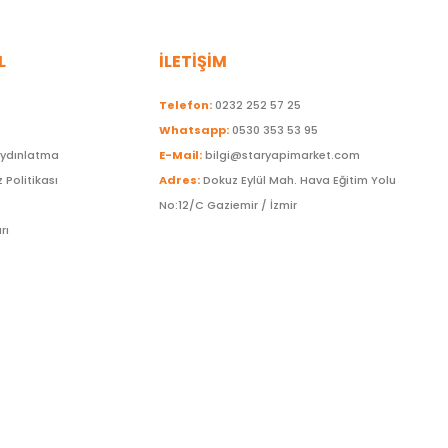
L
İLETİŞİM
Telefon:
0232 252 57 25
Whatsapp:
0530 353 53 95
Aydınlatma
E-Mail:
bilgi@staryapimarket.com
z Politikası
Adres:
Dokuz Eylül Mah. Hava Eğitim Yolu
No:12/C Gaziemir / İzmir
rı