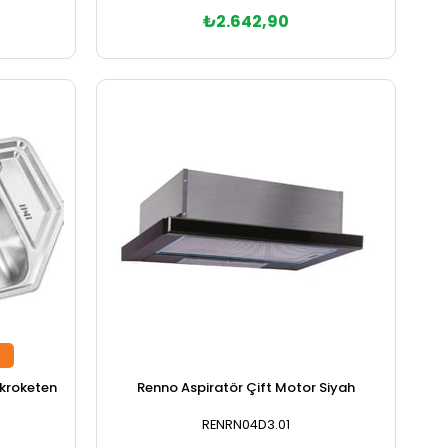
₺2.642,90
ikroketen
Renno Aspiratör Çift Motor Siyah
RENRN04D3.01