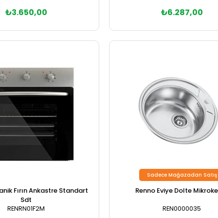
₺3.650,00
₺6.287,00
Sepete Ekle
Sepete Ekle
Sadece Mağazadan Satış
Renno Eviye Dolte Mikrok
nik Fırın Ankastre Standart
Sdt
REN0000035
RENRN01F2M