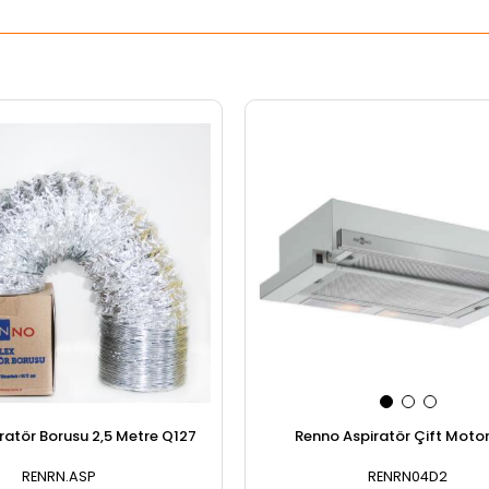
Renno Aspiratör Çift Motor
ratör Borusu 2,5 Metre Q127
RENRN04D2
RENRN.ASP