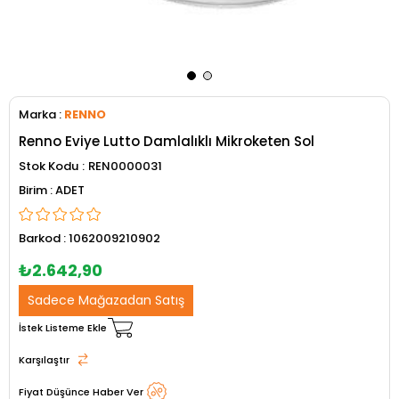
Marka
:
RENNO
Renno Eviye Lutto Damlalıklı Mikroketen Sol
Stok Kodu
REN0000031
ADET
Barkod
:
1062009210902
₺2.642,90
Sadece Mağazadan Satış
İstek Listeme Ekle
Karşılaştır
Fiyat Düşünce Haber Ver