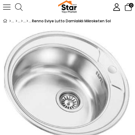
0
Renno Eviye Lutto Damlalıklı Mikroketen Sol