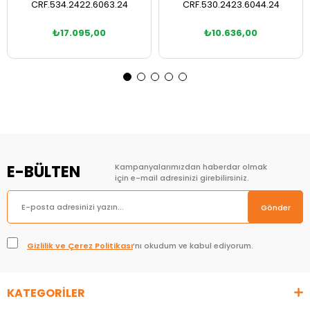
CRF.534.2422.6063.24
CRF.530.2423.6044.24
₺17.095,00
₺10.636,00
E-BÜLTEN
Kampanyalarımızdan haberdar olmak
için e-mail adresinizi girebilirsiniz.
Gönder
Gizlilik ve Çerez Politikası
’nı okudum ve kabul ediyorum.
KATEGORİLER