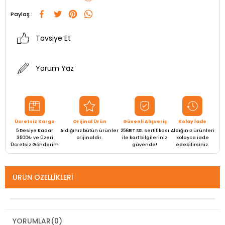
Paylaş :
Tavsiye Et
Yorum Yaz
Ücretsiz Kargo
Orijinal Ürün
Güvenli Alışveriş
Kolay İade
5 Desiye Kadar
Aldığınız bütün ürünler
256BIT SSL sertifikası
Aldığınız ürünleri
3500₺ ve Üzeri
orijinaldir.
ile kart bilgileriniz
kolayca iade
Ücretsiz Gönderim
güvende!
edebilirsiniz.
ÜRÜN ÖZELLIKLERI
YORUMLAR
(0)